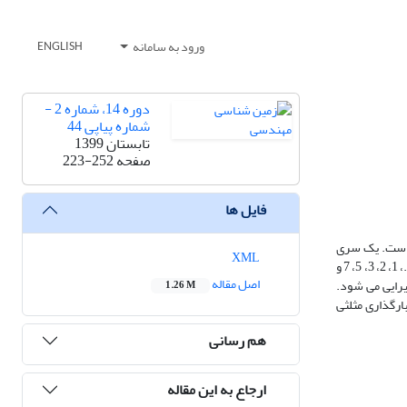
ورود به سامانه
ENGLISH
دوره 14، شماره 2 -
شماره پیاپی 44
تابستان 1399
صفحه
223-252
فایل ها
است. یک سری
XML
روی ماسه خشک فیروزکوه انجام شد. نمونه‌های خاک با دانسیتۀ نسبی صفر تحت سه نوع بارگذاری مستطیلی، سینوسی و مثلثی در فرکانس‌های 5/.، 1، 2، 3، 5، 7 و
اصل مقاله
یرایی می شود.
1.26 M
ارگذاری مثلثی
هم رسانی
ارجاع به این مقاله