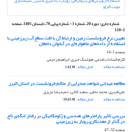
استفاده از ویژگی‌های پتروگرافی: رویکرد یادگیری ماشین_شبیه‌سازی
مونت کارلو
شماره جاری:
دوره 20، شماره 1 - شماره پیاپی 70، تابستان 1405، صفحه
1-110
تعیین نرخ فرونشست زمین و ارتباط آن با افت سطح آب زیرزمینی با
استفاده از داده‌های ماهواره‌ای در آبخوان دامغان
صفحه
1-14
اکرم السادات قدمی، هوشنگ خیری، ابراهیم رحیمی
مشاهده مقاله
اصل مقاله
1.62 M
مطالعه میدانی شواهد صحرایی از علائم فرونشست در استان البرز
علی قنبری، محمد نخعی، سعید کلانی، حمیدرضا عزیزی
مشاهده مقاله
اصل مقاله
19.65 M
بررسی تاثیر پارامترهای هندسی و ژئومکانیکی بر رفتار لنگه‌ی تاج
در گذار از معدنکاری روباز به زیرزمینی
صفحه
32-47