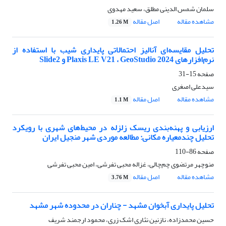
سلمان شمس الدینی مطلق، سعید مهدوی
مشاهده مقاله
اصل مقاله
1.26 M
تحلیل مقایسه‌ای آنالیز احتمالاتی پایداری شیب با استفاده از
نرم‌افزارهای Plaxis LE V21 ، GeoStudio 2024 و Slide2
صفحه
15-31
سیدعلی اصغری
مشاهده مقاله
اصل مقاله
1.1 M
ارزیابی و پهنه‌بندی ریسک زلزله در محیط‌های شهری با رویکرد
تحلیل چندمعیاره مکانی: مطالعه موردی شهر منجیل ایران
صفحه
86-110
منوچهر مرتضوی چم‌چالی، غزاله محبی تفرشی، امین محبی تفرشی
مشاهده مقاله
اصل مقاله
3.76 M
تحلیل پایداری آبخوان مشهد - چناران در محدوده شهر مشهد
حسین محمدزاده، نازنین نثاری اشک زری، محمود ارجمند شریف