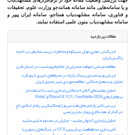
جهت بررسی وضعیت مقاله خود از نرم‌افزارهای مشابهت‌­یاب
و یا سامانه‌هایی مانند سامانه همانند‌جو وزارت علوم، تحقیقات
و فناوری، سامانه مشابهت‌یاب همتاجو، سامانه ایران پیپر و
سامانه مشابهت‌یاب متون علمی استفاده نمایند.
مقالات پر بازدید
اندرکنش حفاری تونل سبزکوه و مخاطرات زیست‌محیطی در ناحیه
زاگرس ایران
مطالعه میدانی شواهد صحرایی از علائم فرونشست در استان البرز
ارزیابی و پهنه‌بندی ریسک زلزله در محیط‌های شهری با رویکرد
تحلیل چندمعیاره مکانی: مطالعه موردی شهر منجیل ایران
تحلیل مقایسه‌ای آنالیز احتمالاتی پایداری شیب با استفاده از
نرم‌افزارهای Plaxis LE V21 ، GeoStudio 2024 و Slide2
بررسی تاثیر پارامترهای هندسی و ژئومکانیکی بر رفتار لنگه‌ی تاج
در گذار از معدنکاری روباز به زیرزمینی
تحلیل پایداری آبخوان مشهد - چناران در محدوده شهر مشهد
کمی‌سازی عدم‌قطعیت پیش‌بینی UCS در سنگ‌های رسوبی با