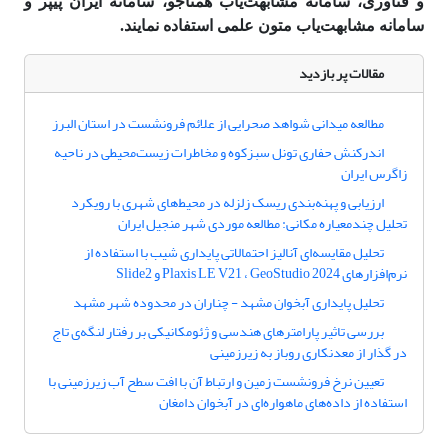
و فناوری، سامانه مشابهت‌یاب همتاجو، سامانه ایران پیپر و
سامانه مشابهت‌یاب متون علمی استفاده نمایند.
مقالات پر بازدید
مطالعه میدانی شواهد صحرایی از علائم فرونشست در استان البرز
اندرکنش حفاری تونل سبزکوه و مخاطرات زیست‌محیطی در ناحیه
زاگرس ایران
ارزیابی و پهنه‌بندی ریسک زلزله در محیط‌های شهری با رویکرد
تحلیل چندمعیاره مکانی: مطالعه موردی شهر منجیل ایران
تحلیل مقایسه‌ای آنالیز احتمالاتی پایداری شیب با استفاده از
نرم‌افزارهای Plaxis LE V21 ، GeoStudio 2024 و Slide2
تحلیل پایداری آبخوان مشهد - چناران در محدوده شهر مشهد
بررسی تاثیر پارامترهای هندسی و ژئومکانیکی بر رفتار لنگه‌ی تاج
در گذار از معدنکاری روباز به زیرزمینی
تعیین نرخ فرونشست زمین و ارتباط آن با افت سطح آب زیرزمینی با
استفاده از داده‌های ماهواره‌ای در آبخوان دامغان