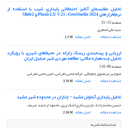
تحلیل مقایسه‌ای آنالیز احتمالاتی پایداری شیب با استفاده از
نرم‌افزارهای Plaxis LE V21 ، GeoStudio 2024 و Slide2
صفحه
15-31
سیدعلی اصغری
مشاهده مقاله
اصل مقاله
1.1 M
ارزیابی و پهنه‌بندی ریسک زلزله در محیط‌های شهری با رویکرد
تحلیل چندمعیاره مکانی: مطالعه موردی شهر منجیل ایران
صفحه
86-110
منوچهر مرتضوی چم‌چالی، غزاله محبی تفرشی، امین محبی تفرشی
مشاهده مقاله
اصل مقاله
3.76 M
تحلیل پایداری آبخوان مشهد - چناران در محدوده شهر مشهد
حسین محمدزاده، نازنین نثاری اشک زری، محمود ارجمند شریف
مشاهده مقاله
اصل مقاله
2.36 M
شناسنامه نشریه