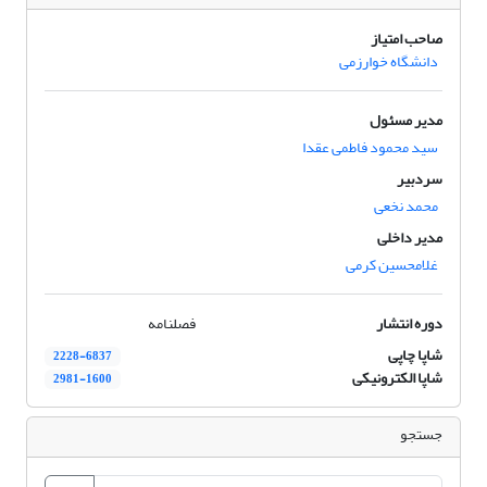
صاحب امتیاز
دانشگاه خوارزمی
مدیر مسئول
سید محمود فاطمی عقدا
سردبیر
محمد نخعی
مدیر داخلی
غلامحسین کرمی
دوره انتشار
فصلنامه
شاپا چاپی
2228-6837
شاپا الکترونیکی
2981-1600
جستجو