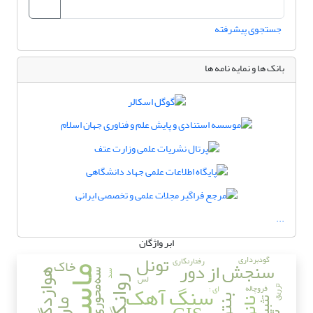
جستجوی پیشرفته
بانک ها و نمایه نامه ها
...
ابر واژگان
تونل
گودبرداری
رفتارنگاری
خاک
سنجش از دور
ماسه
هوازدگی
سه‌محوری
سد
لس
روانگرایی
سنگ آهک
فروچاله
ای ؛
تزریق
تثبیت