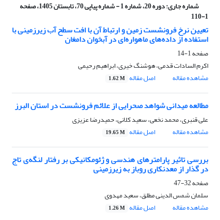
شماره جاری:
دوره 20، شماره 1 - شماره پیاپی 70، تابستان 1405، صفحه
1-110
تعیین نرخ فرونشست زمین و ارتباط آن با افت سطح آب زیرزمینی با
استفاده از داده‌های ماهواره‌ای در آبخوان دامغان
صفحه
1-14
اکرم السادات قدمی، هوشنگ خیری، ابراهیم رحیمی
مشاهده مقاله
اصل مقاله
1.62 M
مطالعه میدانی شواهد صحرایی از علائم فرونشست در استان البرز
علی قنبری، محمد نخعی، سعید کلانی، حمیدرضا عزیزی
مشاهده مقاله
اصل مقاله
19.65 M
بررسی تاثیر پارامترهای هندسی و ژئومکانیکی بر رفتار لنگه‌ی تاج
در گذار از معدنکاری روباز به زیرزمینی
صفحه
32-47
سلمان شمس الدینی مطلق، سعید مهدوی
مشاهده مقاله
اصل مقاله
1.26 M