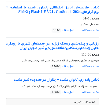
تحلیل مقایسه‌ای آنالیز احتمالاتی پایداری شیب با استفاده از
نرم‌افزارهای Plaxis LE V21 ، GeoStudio 2024 و Slide2
صفحه
15-31
سیدعلی اصغری
مشاهده مقاله
اصل مقاله
1.1 M
ارزیابی و پهنه‌بندی ریسک زلزله در محیط‌های شهری با رویکرد
تحلیل چندمعیاره مکانی: مطالعه موردی شهر منجیل ایران
صفحه
86-110
منوچهر مرتضوی چم‌چالی، غزاله محبی تفرشی، امین محبی تفرشی
مشاهده مقاله
اصل مقاله
3.76 M
تحلیل پایداری آبخوان مشهد - چناران در محدوده شهر مشهد
حسین محمدزاده، نازنین نثاری اشک زری، محمود ارجمند شریف
مشاهده مقاله
اصل مقاله
2.36 M
شناسنامه نشریه