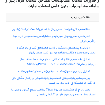
و فناوری، سامانه مشابهت‌یاب همتاجو، سامانه ایران پیپر و
سامانه مشابهت‌یاب متون علمی استفاده نمایند.
مقالات پر بازدید
مطالعه میدانی شواهد صحرایی از علائم فرونشست در استان البرز
اندرکنش حفاری تونل سبزکوه و مخاطرات زیست‌محیطی در ناحیه
زاگرس ایران
ارزیابی و پهنه‌بندی ریسک زلزله در محیط‌های شهری با رویکرد
تحلیل چندمعیاره مکانی: مطالعه موردی شهر منجیل ایران
تحلیل مقایسه‌ای آنالیز احتمالاتی پایداری شیب با استفاده از
نرم‌افزارهای Plaxis LE V21 ، GeoStudio 2024 و Slide2
تحلیل پایداری آبخوان مشهد - چناران در محدوده شهر مشهد
بررسی تاثیر پارامترهای هندسی و ژئومکانیکی بر رفتار لنگه‌ی تاج
در گذار از معدنکاری روباز به زیرزمینی
تعیین نرخ فرونشست زمین و ارتباط آن با افت سطح آب زیرزمینی با
استفاده از داده‌های ماهواره‌ای در آبخوان دامغان