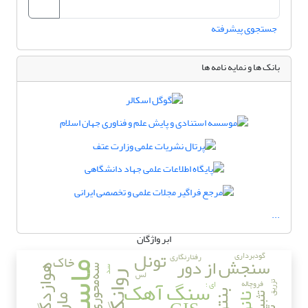
جستجوی پیشرفته
بانک ها و نمایه نامه ها
...
ابر واژگان
تونل
گودبرداری
رفتارنگاری
خاک
سنجش از دور
ماسه
هوازدگی
سه‌محوری
سد
لس
روانگرایی
سنگ آهک
فروچاله
ای ؛
تزریق
تثبیت