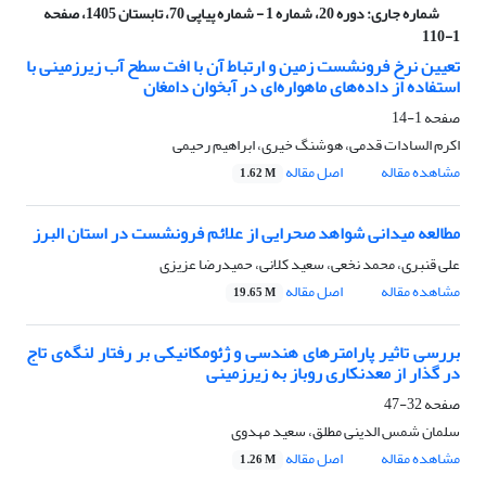
شماره جاری:
دوره 20، شماره 1 - شماره پیاپی 70، تابستان 1405، صفحه
1-110
تعیین نرخ فرونشست زمین و ارتباط آن با افت سطح آب زیرزمینی با
استفاده از داده‌های ماهواره‌ای در آبخوان دامغان
صفحه
1-14
اکرم السادات قدمی، هوشنگ خیری، ابراهیم رحیمی
مشاهده مقاله
اصل مقاله
1.62 M
مطالعه میدانی شواهد صحرایی از علائم فرونشست در استان البرز
علی قنبری، محمد نخعی، سعید کلانی، حمیدرضا عزیزی
مشاهده مقاله
اصل مقاله
19.65 M
بررسی تاثیر پارامترهای هندسی و ژئومکانیکی بر رفتار لنگه‌ی تاج
در گذار از معدنکاری روباز به زیرزمینی
صفحه
32-47
سلمان شمس الدینی مطلق، سعید مهدوی
مشاهده مقاله
اصل مقاله
1.26 M