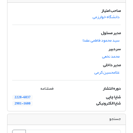
صاحب امتیاز
دانشگاه خوارزمی
مدیر مسئول
سید محمود فاطمی عقدا
سردبیر
محمد نخعی
مدیر داخلی
غلامحسین کرمی
دوره انتشار
فصلنامه
شاپا چاپی
2228-6837
شاپا الکترونیکی
2981-1600
جستجو