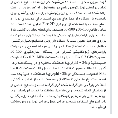
فونداسیون سد و ... استفاده می‌شوند. در این مقاله، نتایج حاصل از
تحلیل برگشتی تونل کوهین واقع در قطعۀ اول راه آهن قزوین ـ رشت
ارائه شده است. هدف اصلی این پژوهش اجرای تحلیل برگشتی تونل
یادشده با استفاده از مدل‌های عددی است. برای مدل­سازی تونل 2
مقطع مختلف با استفاده از نرم‌افزار Flac 2D تحلیل شده است، که
شامل مقاطع 150+30 و 900+30 هستند. برای انجام تحلیل برگشتی، بازۀ
مناسب برای پارامترهای ژئومکانیکی با توجه به آزمایش­های انجام شده
بر روی مغزه­ها، تعیین شد. با استفاده از روش مستقیم تحلیل برگشتی،
خطاهای به‌دست آمده از مدل­ها در چندین مرحله تصحیح و در نهایت
پارامترهای ژئومکانیکی کنترلی در ایستگاه اندازه­گیری 150+30
به‌صورتE = 0.3 GPa (مدول الاستیسیته)، C = 0.21 MPa (مقاومت
چسبندگی) و &phi = 34̊ (زاویۀ اصطکاک داخلی) و در ایستگاه اندازه­
گیری 900+30 به‌صورت E= 0.3 GPa (مدول الاستیسیته)،C= 0.21
MPa (مقاومت چسبندگی) و &phi = 35̊ (زاویۀ اصطکاک داخلی) به‌دست
آمده است. پارامترهای ژئومکانیکی به‌دست آمده از تحلیل برگشتی،
کاملاً در بازۀ در نظر گرفته شده قرار گرفته است و با نتایج حاصل از
آزمایش­های انجام شده بر روی مغزه­ها، مطابقت دارند. بر این اساس و با
توجه به تطابق پارامترهای ژئومکانیکی به‌دست آمده از تحلیل برگشتی
با پارامترهای استفاده شده در طراحی تونل، طراحی تونل و روش ساخت
آن تأیید شد.