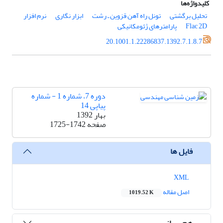
کلیدواژه‌ها
تحلیل برگشتی
تونل راه آهن قزوین ـ رشت
ابزار نگاری
نرم افزار
Flac 2D
پارامترهای ژئومکانیکی
20.1001.1.22286837.1392.7.1.8.7
دوره 7، شماره 1 - شماره
پیاپی 14
بهار 1392
صفحه
1725-1742
فایل ها
XML
اصل مقاله
1019.52 K
هم رسانی