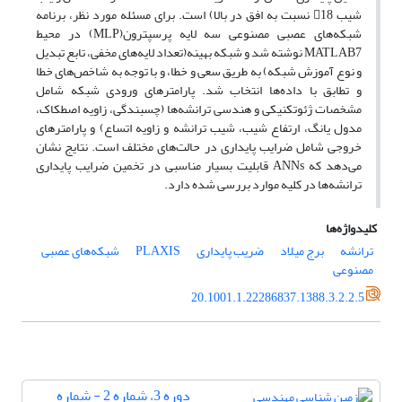
شیب 18 نسبت به افق در بالا) است. برای مسئله مورد نظر، برنامه
شبکه‌های عصبی مصنوعی سه لایه پرسپترون(MLP) در محیط
MATLAB7 نوشته شد و شبکه بهینه(تعداد لایه‌های مخفی، تابع تبدیل
و نوع آموزش شبکه) به طریق سعی و خطا، و با توجه به شاخص‌های خطا
و تطابق با داده‌ها انتخاب شد. پارامترهای ورودی شبکه شامل
مشخصات ژئوتکنیکی و هندسی ترانشه‌ها (چسبندگی، زاویه اصطکاک،
مدول یانگ، ارتفاع شیب، شیب ترانشه و زاویه اتساع) و پارامترهای
خروجی شامل ضرایب پایداری در حالت‌های مختلف است. نتایج نشان
می‌دهد که ANNs قابلیت بسیار مناسبی در تخمین ضرایب پایداری
ترانشه‌ها در کلیه موارد بررسی شده دارد.
کلیدواژه‌ها
ترانشه‌
برج میلاد
ضریب پایداری
PLAXIS
شبکه‌های عصبی
مصنوعی
20.1001.1.22286837.1388.3.2.2.5
دوره 3، شماره 2 - شماره