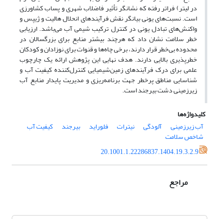
در لیتر)
فراتر رفته که نشانگر تأثیر فاضلاب شهری و پساب کشاورزی
است. نسبت‌های یونی بیانگر نقش فرآیندهای انحلال هالیت و ژیپس و
واکنش‌های تبادل یونی در کنترل ترکیب شیمی آب می‌باشد. ارزیابی
خطر سلامت نشان داد که هرچند بیشتر منابع برای بزرگسالان در
محدوده بی‌خطر قرار دارند، برخی چاه‌ها و قنوات برای نوزادان و کودکان
خطرپذیری بالایی دارند
.
هدف نهایی این پژوهش ارائه یک چارچوب
علمی برای درک فرآیندهای زمین‌شیمیایی کنترل‌کننده کیفیت آب و
شناسایی مناطق پرخطر جهت برنامه‌ریزی و مدیریت پایدار منابع آب
زیرزمینی دشت بیرجند است.
کلیدواژه‌ها
آب زیرزمینی
آلودگی
نیترات
فلوراید
بیرجند
کیفیت آب
شاخص سلامت
20.1001.1.22286837.1404.19.3.2.9
مراجع