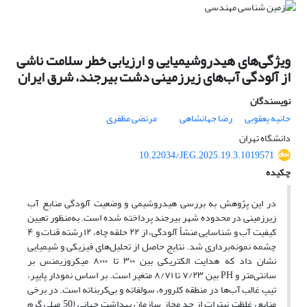
ویژگی‌های هیدروشیمیایی و ارزیابی خطر سلامت ناشی
از آلودگی آب‌های زیرزمینی دشت بیرجند، شرق ایران
نویسندگان
حانیه یعقوبی
رضا جهانشاهی
مرتضی مظفری
دانشگاه تهران
10.22034/JEG.2025.19.3.1019571
چکیده
در این پژوهش به بررسی هیدروشیمی و وضعیت آلودگی منابع آب
زیرزمینی در محدوده شهر بیرجند پرداخته شده است. به‌منظور تعیین
کیفیت آب و شناسایی منشأ آلودگی، از ۲۲ حلقه چاه، ۱۲ رشته قنات و ۴
چشمه نمونه‌برداری شد. نتایج حاصل از تحلیل‌های فیزیکی و شیمیایی
نشان داد که هدایت الکتریکی بین ۳۰۰ تا ۸۰۰۰ میکروزیمنس بر
سانتی‌متر و PH
بین ۷/۲۳ تا ۸/۷۱ متغیر است. بر اساس نمودار پایپر،
تیپ غالب آب‌ها در منطقه کلروره، سولفاته و بی‌کربناته است. در برخی
منابع، غلظت نیترات از حد مجاز سازمان بهداشت جهانی (50 میلی گرم