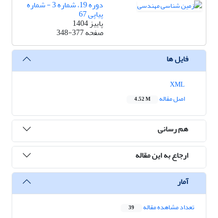
دوره 19، شماره 3 - شماره
پیاپی 67
پاییز 1404
صفحه
348-377
فایل ها
XML
اصل مقاله
4.52 M
هم رسانی
ارجاع به این مقاله
آمار
تعداد مشاهده مقاله
39