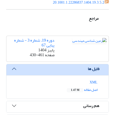
20.1001.1.22286837.1404.19.3.5.2
مراجع
دوره 19، شماره 3 - شماره
پیاپی 67
پاییز 1404
صفحه
430-461
فایل ها
XML
اصل مقاله
1.47 M
هم رسانی