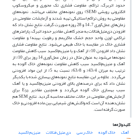
حدود اتربرگ، تراکم، مقاومت فشاری تک محوری و میکروسکوپ
الکترونی روبشی (SEM)
روی نمونه‌های مختلف می‌باشد. نمونه‌های
مقاومتی به روش تراکم استاتیکی تهیه شدند و آزمایشات مقاومتی در
زمان‌های عمل‌آوری 7، 14 و 28 روزه صوررت گرفت. نتایج نشان داد که
افزودن دی‌متیل‌فتالات به منجر کاهش مقادیر حدود اتبرگ، پارامتر‌های
تراکمی (وزن واحد حجم خشک ماکزیمم و رطوبت بهینه) و مقاومت
فشاری خاک در مقایسه با خاک طبیعی می‌شود. نتایج مقاومت فشاری
نشان داد افزودن 10% از آهک و یا منیزیم‌اکسید سبب کاهش مقاومت
نمونه‌ها می‌شود به عنوان مثال در زمان عمل‌آوری 14 روز برای 10% از
آهک و منیزیم‌اکسید سبب کاهش مقاومت نمونه‌های خاک آلوده به
ترتیب به میزان 43/4% و 63/8% نسبت به 5% از این مواد افزودنی
می‌گردد. علاوه بر این، مقایسه نتایج نمونه‌های بهسازی شده با یکدیگر
نشان داد که برای درصد‌های بالای افزودنی منیزیم‌اکسید و یا آهک
سبب بهسازی خاک آلوده می‌گردد و همچنین مقادیر E
برای
50
آزمایش‌های مقاومتی در حالات مختلف محاسبه گردید. نتایج
SEM
هم
نشان‌دهنده آن است که واکنش‌های شیمیایی بین ماده افزودنی و خاک
صورت گرفته است.
کلیدواژه‌ها
آهک
خاک آلوده
خاک رسی
دی متیل فتالات
منیزیم اکسید