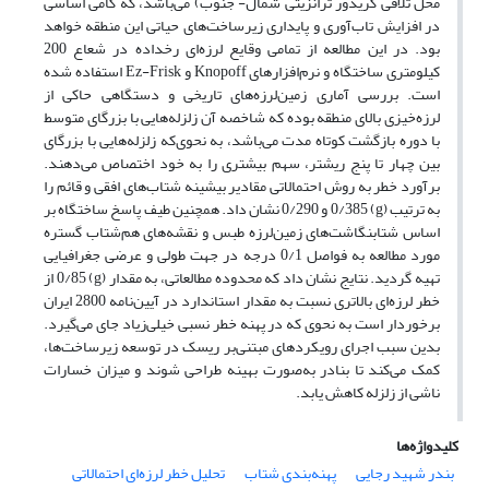
محل تلاقی کریدور ترانزیتی شمال- جنوب) می‌باشد، که گامی اساسی
در افزایش تاب‌آوری و پایداری زیرساخت‌های حیاتی این منطقه خواهد
بود. در این مطالعه از تمامی وقایع لرزه‌ای رخداده در شعاع 200
کیلومتری ساختگاه و نرم‌افزارهای
Knopoff
و
Ez-Frisk
استفاده شده
است. بررسی آماری زمین‌لرزه‌های تاریخی و دستگاهی حاکی از
لرزه‌خیزی بالای منطقه بوده که شاخصه آن زلزله‌هایی با بزرگای متوسط
با دوره بازگشت کوتاه مدت می‌باشد، به نحوی‌که زلزله‌ها
ی
ی با بزرگای
بین چهار تا پنج ریشتر، سهم بیشتری را به خود اختصاص می‌دهند.
برآورد خطر به روش احتمالاتی مقادیر بیشینه شتاب‌های افقی و قائم را
به ترتیب (
g
) 0/385 و 0/290 نشان داد. همچنین طیف پاسخ ساختگاه بر
اساس شتابنگاشت‌های زمین
لرزه طبس و نقشه‌های هم‌شتاب گستره
مورد مطالعه به فواصل 0/1 درجه در جهت طولی و عرضی جغرافیایی
تهیه گردید. نتایج نشان داد که محدوده مطالعاتی،
به مقدار (
g
) 0/85
از
خطر لرزه‌ای بالاتری نسبت به مقدار استاندارد در آیین‌نامه 2800 ایران
برخوردار است به نحوی که در پهنه خطر نسبی خیلی‌زیاد جای می‌گیرد.
بدین سبب اجرای رویکردهای مبتنی‌بر ریسک در توسعه زیرساخت‌ها،
کمک می‌کند تا بنادر به‌صورت بهینه طراحی شوند و میزان خسارات
ناشی از زلزله کاهش یابد.
کلیدواژه‌ها
بندر شهید رجایی
پهنه‌بندی شتاب
تحلیل خطر لرزه‌ای احتمالاتی