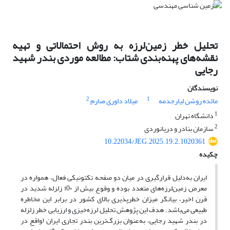
تحلیل خطر زمین‌لرزه به روش احتمالاتی و تهیه
نقشه‌های پهنه‌بندی شتاب: مطالعه موردی بندر شهید
رجایی
نویسندگان
2
1
مائده روشن لیارجدمه
میلاد داوری صارم
1
دانشگاه تهران
2
سازمان بنادر و دریانوردی
10.22034/JEG.2025.19.2.1020361
چکیده
ایران به‌دلیل قرارگیری در میان دو صفحه تکتونیکی فعال، همواره در
معرض زمین‌لرزه‌های متعدد بوده و وقوع بیش از ۱0۰ زلزله شدید در
قرن اخیر، بیانگر میزان خطرپذیری بالای کشور در برابر این مخاطره
طبیعی می‌باشد. هدف این پژوهش تحلیل لرزه‌خیزی و ارزیابی خطر زلزله
در بندر شهید رجایی، به‌عنوان بزرگ‌ترین بندر تجاری ایران (واقع در