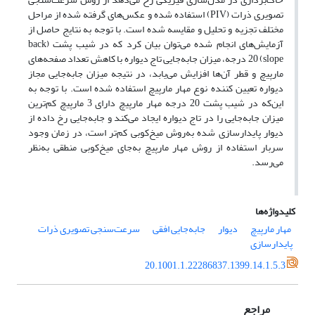
تصویری ذرات
(PIV)
استفاده شده و عکس‌های گرفته شده
از م
راحل
مختلف
تجزیه
و
تحلیل
و
مقایسه
شده
است. با توجه
به نتایج حاصل از
آزمایش‌های انجام شده می‌توان بیان کرد که در شیب پشت (
back
slope
) 20 درجه، میزان جابه‌جایی تاج دیواره با کاهش تعداد صفحه‌های
مارپیچ و قطر آن‌‌ها افزایش می‌یابد، در نتیجه میزان جابه‌جایی مجاز
دیواره تعیین کننده‌ نوع مهار مارپیچ استفاده شده است. با توجه به
این‌که در شیب پشت 20 درجه مهار مارپیچ دارای 3 مارپیچ کم‌ترین
میزان جابه‌جایی را در تاج دیواره ایجاد می‌کند و جابه‌جایی رخ داده از
دیوار پایدارسازی شده به‌روش میخ‌کوبی کم‌تر
است، در
زمان وجود
سربار
استفاده از
روش
مهار
مارپیچ به‌جای میخ‌کوبی
منطقی
به‌نظر
می‌رسد.
کلیدواژه‌ها
مهار مارپیچ
دیوار
جابه‌جایی افقی
سرعت‌سنجی تصویری ذرات
پایدارسازی
20.1001.1.22286837.1399.14.1.5.3
مراجع