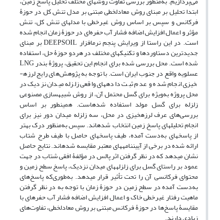
می‌پردازیم. به‌منظور بررسی تفاوت­ روش­های مختلف تحلیل پاسخ زمین،
ابتدا تحلیل بر مبنای روش معادل­خطی مبتنی بر مدل تنش کل در حوزۀ
فرکانس و سپس بر اساس روش غیرخطی با مدل­های تنش کل، تنش
مؤثر و اعمال افزایش اضافه فشار آب حفره‌ای در حوزۀ زمان انجام شده
است. در این راستا از ویرایش پنجم نرم­افزار
DEEPSOIL
بر مبنای
جدیدترین دستاوردها و تکنیک­های مختلف در هردو حوزۀ حل، استفاده
شده است. محل بررسی شده برای انجام این تحقیق، پروژۀ بندر
LNG
عسلویه واقع در جنوب ایران است
.
با توجه به پژوهش‌های رایج لرزه­
خیزی انجام شده و عدم ثبت داده­های واقعی زلزله میدان­ نزدیک در
محل پروژه به‌ویژه برای گسل محتمل آن، از روش شبیه­سازی مصنوعی
زلزله برای گسل مولد استفاده شده­است. همین­طور بر اساس
بررسی‌های عرف لرزه­خیزی در محل، سه زلزله میدان دور نیز برای
انجام تحلیل­های پاسخ زمین انتخاب شده­اند. سپس به‌منظور درک بهتر
از پاسخ­های به‌دست آمده، طیف پاسخ­های حاصل با طیف طرح شتاب
ارائه شده در برخی از آیین­نامه­های معتبر مقایسه شده­اند. نتایج‌ حاصل
نشان می­دهد که در نظر گرفتن اثر پالس در مؤلفۀ افقی شتاب در جهت
عمود بر راستای گسل برای زلزله­های میدان ­نزدیک، پاسخ سطح زمین و
محتوای فرکانسی آن را تحت تأثیر قرار می­دهد. به‌طوری‌که پاسخ
های
به‌دست آمده در سطح زمین در حوزۀ زمان با توجه به در نظر گرفتن
ماهیت رفتار غیرخطی خاک و اعمال افزایش اضافه فشار آب حفره­ای با
مقایسۀ پاسخ
ها در حوزۀ فرکانس مبتنی بر روش معادل­خطی، تفاوت
های
زیادی دارند.