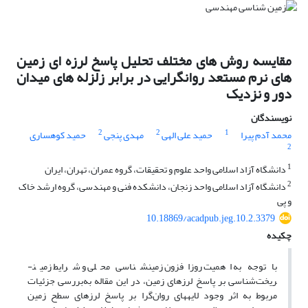
مقایسه روش های مختلف تحلیل پاسخ لرزه ای زمین
های نرم مستعد روانگرایی در برابر زلزله های میدان
دور و نزدیک
نویسندگان
2
2
1
محمد آدم پیرا
حمید علی الهی
مهدی پنجی
حمید کوهساری
2
1
دانشگاه آزاد اسلامی واحد علوم و تحقیقات، گروه عمران، تهران، ایران
2
دانشگاه آزاد اسلامی واحد زنجان، دانشکده فنی و مهندسی، گروه ارشد خاک
و پی
10.18869/acadpub.jeg.10.2.3379
چکیده
با توجه به‌ اهمیت روزافزون زمین­شناسی محلی و شرایط زمین­
ریخت‌شناسی بر پاسخ لرزه­ای زمین، در این مقاله به‌بررسی جزئیات
مربوط به اثر وجود لایه­های روان‌گرا بر پاسخ لرزه­ای سطح زمین