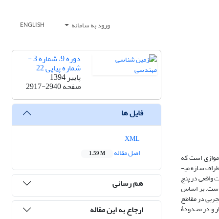
ورود به سامانه
ENGLISH
دوره 9، شماره 3 -
شماره پیاپی 22
پاییز 1394
صفحه
2917-2940
فایل ها
XML
اصل مقاله
1.59 M
 موازی است که
راف سازه می­
 واقعی در پنج
هم رسانی
ست. بر اساس
‌که روش تجربی در مقاطع
ارجاع به این مقاله
از و در محدودۀ