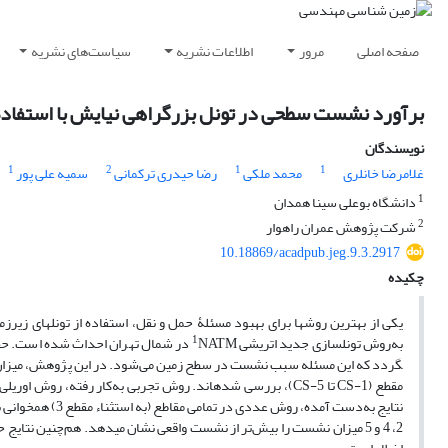
صفحه اصلی
مرور
اطلاعات نشریه
سیاست‌های نشریه
برآورد نشست سطحی در تونل بزرگراهی نیایش با استفاده
نویسندگان
1
2
1
1
غلامرضا خانلری
محمد ملکی
رضا حیدری ترکمانی
سمیه علی پور
1
دانشگاه بوعلی سینا همدان
2
شرکت پژوهش عمران راهوار
10.18869/acadpub.jeg.9.3.2917
چکیده
یکی از بهترین روش­ها برای بهبود مسئلۀ حمل و نقل، استفاده از تونل­های زیر
1
به‌روش تونل­سازی جدید اتریشی
NATM در شمال تهران احداث شده است. حف
گردد که این مسئله سبب نشست­ در سطح زمین می‌شود. در این پژوهش، میزان ن
مقطع (CS-1 تا CS-5)، بررسی شده­اند. روش تجربی به‌کار رفته، روش اوریلی و نیو (1982) و روش عددی نیز روش المان محدود با استفاده از نرم‌افزار PLAXIS
نتایج به‌دست آمد
2، 4 و 5 میزان نشست را بیش‌تر از نشست واقعی نشان می­دهد. هم‌چنین ن