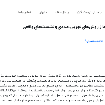
راهنمای نویسندگان
ارسال مقاله
داوران
تماس با ما
 از روش‌های تجربی، عددی و نشست‌های واقعی
1
فاطمه ناصری
زمینی است. در همین راستا، تونل بزرگراه نیایش شامل دو تونل شمالی و جنوبی تقریباً
ر تونل و دیگر سازه­های زیرزمینی منجر به بروز تغییرات چشم‌گیر در وضعیت تنش در اط
شست سطحی زمین با استفاده از انواع روش­های تجربی، عددی و هم‌چنین مقادیر نشست
ا
2D
ه، روش عددی در تمامی مقاطع (به استثناء مقطع 3) هم­خوانی بیش‌تری با داده­های نشست واقعی حاصل از اندازه­گیری­های برجا دارد. در حالی
تایج حاصل از روش­های یاد شده نشان می­دهند که حداکثر نشست، بیش‌تر از مقدار نشست مج