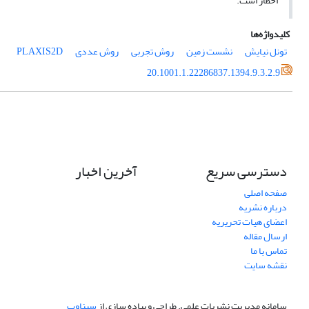
اخطار است.
کلیدواژه‌ها
تونل نیایش
نشست زمین
روش تجربی
روش عددی
PLAXIS2D
20.1001.1.22286837.1394.9.3.2.9
دسترسی سریع
آخرین اخبار
صفحه اصلی
درباره نشریه
اعضای هیات تحریریه
ارسال مقاله
تماس با ما
نقشه سایت
سامانه مدیریت نشریات علمی.
طراحی و پیاده سازی از
سیناوب