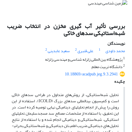
بررسی تأثیر آب گیری مخزن در انتخاب ضریب
شبه‌استاتیکی سدهای خاکی
نویسندگان
2
2
1
محمد داودی
علی قنبری
سعید عابدینی
1
پژوهشگاه بین المللی زلزله شناسی و مهندسی زلزله
2
دانشگاه تربیت معلم
10.18869/acadpub.jeg.9.3.2941
چکیده
تحلیل شبه‌استاتیکی، از روش‌های متداول در طراحی سدهای خاکی
است و کمیسیون بین­المللی سدهای بزرگ (ICOLD)، استفاده از این
روش را پیش از انجام تحلیل­های دینامیکی نهایی توصیه کرده است. در
این تحقیق، با استفاده از مشخصات مصالح سد مسجد‌سلیمان تحلیل­های
استاتیکی، شبه‌استاتیکی و دینامیکی انجام شده و با استفاده از نتایج
تحلیل‌های دینامیکی ضریب اطمینان دینامیکی و شبه‌استاتیکی بحرانی­
ترین گوه مستعد لغزش محاسبه شده است. تغییر مکان ماندگار بحرانی­