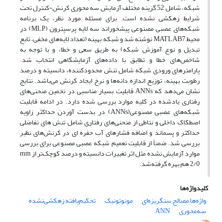
شبکه، شامل 52 گزینه مختلف آزمایش سه محوری کرنش-کنترل تحت
شرایط زهکشی نشده است. برای مسئله مورد نظر، یک برنامه
شبکه‌های عصبی مصنوعی پیشخوراند سه لایه پرسپترون (MLP) در
محیط MATLAB7 نوشته شد و شبکه بهینه (تعداد لایه‌های مخفی، تابع
تبدیل و نوع آموزش شبکه) به طریق سعی و خطا، و با توجه به
شاخص‌های خطا و تطابق با داده‌های آزمایشگاهی انتخاب شد.
پارامترهای ورودی شبکه شامل تنش محدود‌کننده، دانسیته و درصد
رطوبت بهینه، توزیع اندازه دانه‌ها و نرخ ایجاد کرنش می‌باشد. نتایج
نشان می‌دهد که ANNs قابلیت بسیار مناسبی در تخمین منحنی‌های
رفتاری یاد‌شده در کلیه موارد بررسی شده دارد. در ادامه قابلیت
شبکه‌های عصبی مصنوعی(ANNs) در بدست آوردن حداکثر زاویه
اصطکاک داخلی و نتاطی از منحنی‌های رفتاری شامل تنش های تفاضلی
حداکثر و پسماند و اضافه فشارهای آب حفره ای در کرنش‌های نظیر
بررسی شد. ضمناً از قابلیت تعمیم شبکه عصبی مصنوعی برای بررسی
موارد آزمایش نشده مثل اثر تغییرات دانسیته و درصد کوچک‌تر از mm
2/0 هم بهره گرفته‌شد.
کلیدواژه‌ها
واژه‌ها مصالح سنگریزه‌ای
مونوتونیک
تحکیم‌یافته زهکشی‌نشده
سه‌محوری
ANN