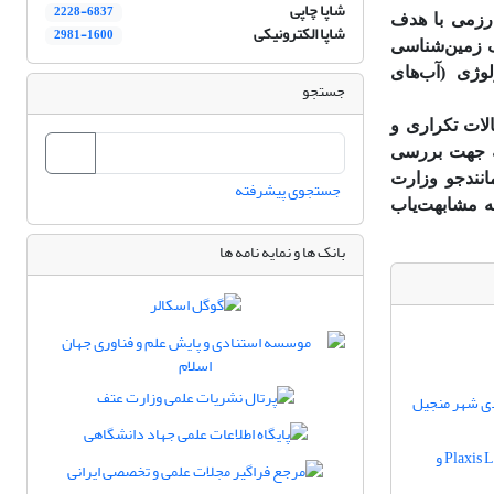
شاپا چاپی
2228-6837
رزمی با هدف
شاپا الکترونیکی
2981-1600
ف زمین‌شناسی
وژی (آب‌های
جستجو
لات تکراری و
ه جهت بررسی
انند‌جو وزارت
جستجوی پیشرفته
ه مشابهت‌یاب
بانک ها و نمایه نامه ها
ردی شهر منجیل
تحلیل مقایسه‌ای آنالیز احتمالاتی پایداری شیب با استفاده از نرم‌افزارهای Plaxis LE V21 ، GeoStudio 2024 و