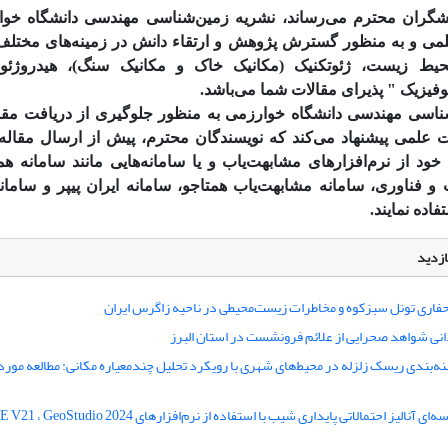
هشگران محترم می‌رساند، نشریه زمین‌شناسی مهندسی دانشگاه خوا
می و به منظور گسترش پژوهش و ارتقاء دانش در زمینه‌های مختل
ط زیست، ژئوتکنیک (مکانیک خاک و مکانیک سنگ)، هیدروژئول
وفیزیک " پذیرای مقالات شما می‌باشد.
اسی مهندسی دانشگاه خوارزمی به منظور جلوگیری از دریافت مقا
لمی پیشنهاد می‌کند که نویسندگان محترم، پیش از ارسال مقال
د از نرم‌افزارهای مشابهت‌­یاب و یا سامانه‌هایی مانند سامانه هم
 و فناوری، سامانه مشابهت‌یاب همتاجو، سامانه ایران پیپر و سامان
اده نمایند.
ازدید
اری تونل سبزکوه و مخاطرات زیست‌محیطی در ناحیه زاگرس ایران
انی شواهد صحرایی از علائم فرونشست در استان البرز
پهنه‌بندی ریسک زلزله در محیط‌های شهری با رویکرد تحلیل چندمعیاره مکانی: مطالعه مو