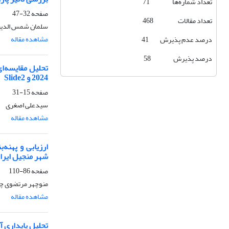
تعداد شماره‌ها 71
صفحه
32-47
تعداد مقالات 468
سلمان شمس الدین
مشاهده مقاله
درصد عدم پذیرش 41
درصد پذیرش 58
2024 و Slide2
صفحه
15-31
سیدعلی اصغری
مشاهده مقاله
ارزیابی و پهنه
شهر منجیل ایرا
صفحه
86-110
منوچهر مرتضوی چم
مشاهده مقاله
تحلیل پایداری 