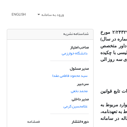
ورود به سامانه
ENGLISH
نشریه زمین‌شناسی مهندسی نشریه علمی – پژوهشی است که با مجوز شماره ۲/۲۴۳۲۹ مورخ
شناسنامه نشریه
 فصلنامه (چهار شماره در سال)
 داور متخصص
صاحب امتیاز
دانشگاه خوارزمی
یسی با چکیده
ری سه روز الی
مدیر مسئول
سید محمود فاطمی عقدا
سردبیر
محمد نخعی
 تابع قوانین
مدیر داخلی
ارد مربوط به
غلامحسین کرمی
 به تعهدنامه،
له در سامانه
دوره انتشار
فصلنامه