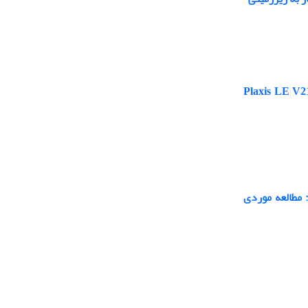
استفاده از نرم‌افزارهای Plaxis LE V21 ، GeoStudio
 مطالعه موردی