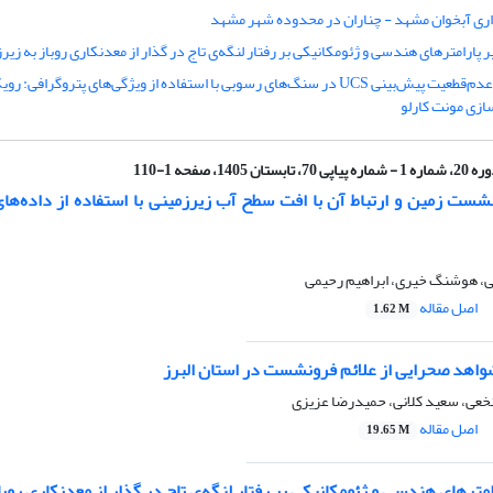
اری آبخوان مشهد - چناران در محدوده شهر مشهد
ر پارامترهای هندسی و ژئومکانیکی بر رفتار لنگه‌ی تاج در گذار از معدنکاری روباز به زیر
کمی‌سازی عدم‌قطعیت پیش‌بینی UCS در سنگ‌های رسوبی با استفاده از ویژگی‌های پتروگراف
زی مونت کارلو
ره 1 - شماره پیاپی 70، تابستان 1405، صفحه 1-110
شست زمین و ارتباط آن با افت سطح آب زیرزمینی با استفاده از داده‌های 
ی، هوشنگ خیری، ابراهیم رحیمی
اصل مقاله
1.62 M
شواهد صحرایی از علائم فرونشست در استان البرز
نخعی، سعید کلانی، حمیدرضا عزیزی
اصل مقاله
19.65 M
امترهای هندسی و ژئومکانیکی بر رفتار لنگه‌ی تاج در گذار از معدنکاری روبا