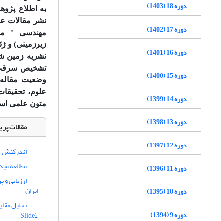
دوره 18 (1403)
به اطلاع پژو
نشر مقالات عل
دوره 17 (1402)
مهندسی " محی
زیرزمینی) و ژئ
دوره 16 (1401)
نشریه زمین شن
تشخیص سرقت ع
دوره 15 (1400)
وضعیت مقاله خو
علوم، تحقیقات
دوره 14 (1399)
متون علمی استف
دوره 13 (1398)
مقالات پر ب
دوره 12 (1397)
اندرکنش حف
مطالعه مید
دوره 11 (1396)
ارزیابی و 
ایران
دوره 10 (1395)
دوره 9 (1394)
Slide2