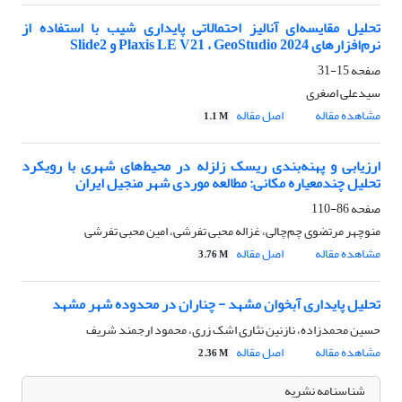
تحلیل مقایسه‌ای آنالیز احتمالاتی پایداری شیب با استفاده از
نرم‌افزارهای Plaxis LE V21 ، GeoStudio 2024 و Slide2
صفحه
15-31
سیدعلی اصغری
مشاهده مقاله
اصل مقاله
1.1 M
ارزیابی و پهنه‌بندی ریسک زلزله در محیط‌های شهری با رویکرد
تحلیل چندمعیاره مکانی: مطالعه موردی شهر منجیل ایران
صفحه
86-110
منوچهر مرتضوی چم‌چالی، غزاله محبی تفرشی، امین محبی تفرشی
مشاهده مقاله
اصل مقاله
3.76 M
تحلیل پایداری آبخوان مشهد - چناران در محدوده شهر مشهد
حسین محمدزاده، نازنین نثاری اشک زری، محمود ارجمند شریف
مشاهده مقاله
اصل مقاله
2.36 M
شناسنامه نشریه