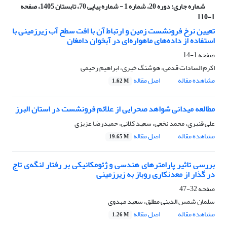
شماره جاری:
دوره 20، شماره 1 - شماره پیاپی 70، تابستان 1405، صفحه
1-110
تعیین نرخ فرونشست زمین و ارتباط آن با افت سطح آب زیرزمینی با
استفاده از داده‌های ماهواره‌ای در آبخوان دامغان
صفحه
1-14
اکرم السادات قدمی، هوشنگ خیری، ابراهیم رحیمی
مشاهده مقاله
اصل مقاله
1.62 M
مطالعه میدانی شواهد صحرایی از علائم فرونشست در استان البرز
علی قنبری، محمد نخعی، سعید کلانی، حمیدرضا عزیزی
مشاهده مقاله
اصل مقاله
19.65 M
بررسی تاثیر پارامترهای هندسی و ژئومکانیکی بر رفتار لنگه‌ی تاج
در گذار از معدنکاری روباز به زیرزمینی
صفحه
32-47
سلمان شمس الدینی مطلق، سعید مهدوی
مشاهده مقاله
اصل مقاله
1.26 M