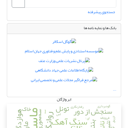
جستجوی پیشرفته
بانک ها و نمایه نامه ها
...
ابر واژگان
تونل
گودبرداری
رفتارنگاری
خاک
سنجش از دور
ماسه
هوازدگی
سه‌محوری
سد
لس
روانگرایی
سنگ آهک
فروچاله
ای ؛
تزریق
تثبیت