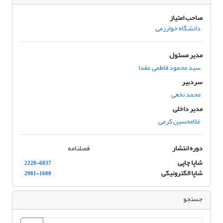
صاحب امتیاز
دانشگاه خوارزمی
مدیر مسئول
سید محمود فاطمی عقدا
سردبیر
محمد نخعی
مدیر داخلی
غلامحسین کرمی
دوره انتشار
فصلنامه
شاپا چاپی
2228-6837
شاپا الکترونیکی
2981-1600
جستجو