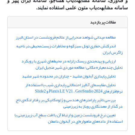
و فناوری، سامانه مشابهت‌یاب همتاجو، سامانه ایران پیپر و
سامانه مشابهت‌یاب متون علمی استفاده نمایند.
مقالات پر بازدید
مطالعه میدانی شواهد صحرایی از علائم فرونشست در استان البرز
اندرکنش حفاری تونل سبزکوه و مخاطرات زیست‌محیطی در ناحیه
زاگرس ایران
ارزیابی و پهنه‌بندی ریسک زلزله در محیط‌های شهری با رویکرد
تحلیل چندمعیاره مکانی: مطالعه موردی شهر منجیل ایران
تحلیل پایداری آبخوان مشهد - چناران در محدوده شهر مشهد
تحلیل مقایسه‌ای آنالیز احتمالاتی پایداری شیب با استفاده از
نرم‌افزارهای Plaxis LE V21 ، GeoStudio 2024 و Slide2
بررسی تاثیر پارامترهای هندسی و ژئومکانیکی بر رفتار لنگه‌ی تاج
در گذار از معدنکاری روباز به زیرزمینی
تعیین نرخ فرونشست زمین و ارتباط آن با افت سطح آب زیرزمینی با
استفاده از داده‌های ماهواره‌ای در آبخوان دامغان