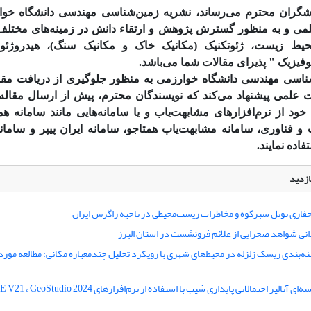
هشگران محترم می‌رساند، نشریه زمین‌شناسی مهندسی دانشگاه خوا
می و به منظور گسترش پژوهش و ارتقاء دانش در زمینه‌های مختل
ط زیست، ژئوتکنیک (مکانیک خاک و مکانیک سنگ)، هیدروژئول
وفیزیک " پذیرای مقالات شما می‌باشد.
اسی مهندسی دانشگاه خوارزمی به منظور جلوگیری از دریافت مقا
لمی پیشنهاد می‌کند که نویسندگان محترم، پیش از ارسال مقال
د از نرم‌افزارهای مشابهت‌­یاب و یا سامانه‌هایی مانند سامانه هم
 و فناوری، سامانه مشابهت‌یاب همتاجو، سامانه ایران پیپر و سامان
اده نمایند.
ازدید
اری تونل سبزکوه و مخاطرات زیست‌محیطی در ناحیه زاگرس ایران
انی شواهد صحرایی از علائم فرونشست در استان البرز
پهنه‌بندی ریسک زلزله در محیط‌های شهری با رویکرد تحلیل چندمعیاره مکانی: مطالعه مو