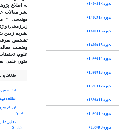
دوره 18 (1403)
به اطلاع پژو
نشر مقالات عل
دوره 17 (1402)
مهندسی " محی
زیرزمینی) و ژئ
دوره 16 (1401)
نشریه زمین شن
تشخیص سرقت ع
دوره 15 (1400)
وضعیت مقاله خو
علوم، تحقیقات
دوره 14 (1399)
متون علمی استف
دوره 13 (1398)
مقالات پر ب
دوره 12 (1397)
اندرکنش حف
مطالعه مید
دوره 11 (1396)
ارزیابی و 
ایران
دوره 10 (1395)
دوره 9 (1394)
Slide2