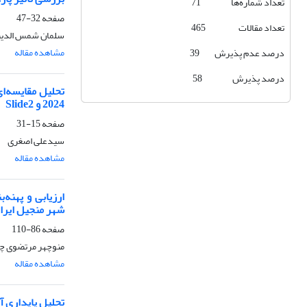
تعداد شماره‌ها 71
صفحه
32-47
تعداد مقالات 465
سلمان شمس الدین
مشاهده مقاله
درصد عدم پذیرش 39
درصد پذیرش 58
2024 و Slide2
صفحه
15-31
سیدعلی اصغری
مشاهده مقاله
ارزیابی و پهنه
شهر منجیل ایرا
صفحه
86-110
منوچهر مرتضوی چم
مشاهده مقاله
تحلیل پایداری 