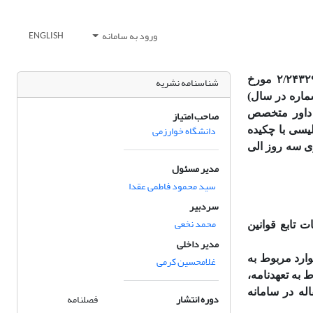
ورود به سامانه
ENGLISH
نشریه زمین‌شناسی مهندسی نشریه علمی – پژوهشی است که با مجوز شماره ۲/۲۴۳۲۹ مورخ
شناسنامه نشریه
 فصلنامه (چهار شماره در سال)
 داور متخصص
صاحب امتیاز
دانشگاه خوارزمی
یسی با چکیده
ری سه روز الی
مدیر مسئول
سید محمود فاطمی عقدا
سردبیر
محمد نخعی
 تابع قوانین
مدیر داخلی
ارد مربوط به
غلامحسین کرمی
 به تعهدنامه،
له در سامانه
دوره انتشار
فصلنامه