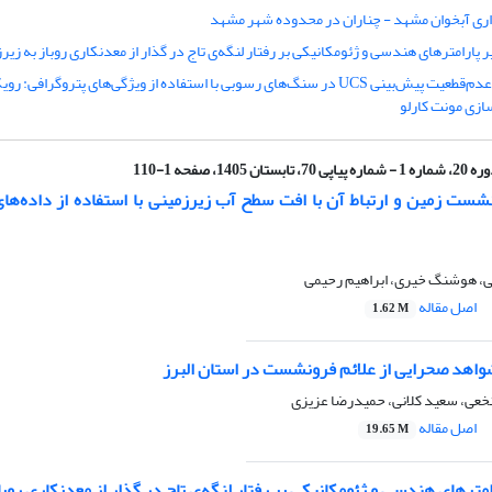
اری آبخوان مشهد - چناران در محدوده شهر مشهد
ر پارامترهای هندسی و ژئومکانیکی بر رفتار لنگه‌ی تاج در گذار از معدنکاری روباز به زیر
کمی‌سازی عدم‌قطعیت پیش‌بینی UCS در سنگ‌های رسوبی با استفاده از ویژگی‌های پتروگراف
زی مونت کارلو
ره 1 - شماره پیاپی 70، تابستان 1405، صفحه 1-110
شست زمین و ارتباط آن با افت سطح آب زیرزمینی با استفاده از داده‌های 
ی، هوشنگ خیری، ابراهیم رحیمی
اصل مقاله
1.62 M
شواهد صحرایی از علائم فرونشست در استان البرز
نخعی، سعید کلانی، حمیدرضا عزیزی
اصل مقاله
19.65 M
امترهای هندسی و ژئومکانیکی بر رفتار لنگه‌ی تاج در گذار از معدنکاری روبا