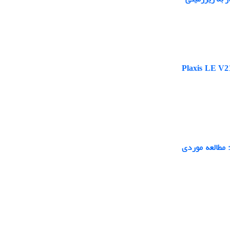
استفاده از نرم‌افزارهای Plaxis LE V21 ، GeoStudio
 مطالعه موردی