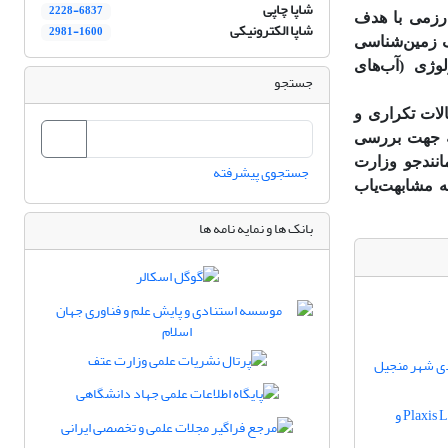
شاپا چاپی
2228-6837
رزمی با هدف
شاپا الکترونیکی
2981-1600
ف زمین‌شناسی
وژی (آب‌های
جستجو
لات تکراری و
ه جهت بررسی
انند‌جو وزارت
جستجوی پیشرفته
ه مشابهت‌یاب
بانک ها و نمایه نامه ها
ردی شهر منجیل
تحلیل مقایسه‌ای آنالیز احتمالاتی پایداری شیب با استفاده از نرم‌افزارهای Plaxis LE V21 ، GeoStudio 2024 و