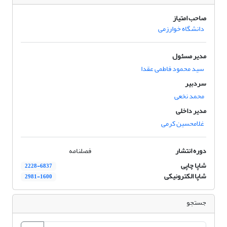
صاحب امتیاز
دانشگاه خوارزمی
مدیر مسئول
سید محمود فاطمی عقدا
سردبیر
محمد نخعی
مدیر داخلی
غلامحسین کرمی
دوره انتشار
فصلنامه
شاپا چاپی
2228-6837
شاپا الکترونیکی
2981-1600
جستجو