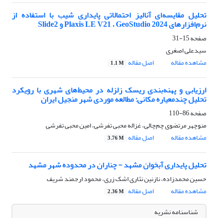
تحلیل مقایسه‌ای آنالیز احتمالاتی پایداری شیب با استفاده از
نرم‌افزارهای Plaxis LE V21 ، GeoStudio 2024 و Slide2
صفحه
15-31
سیدعلی اصغری
مشاهده مقاله
اصل مقاله
1.1 M
ارزیابی و پهنه‌بندی ریسک زلزله در محیط‌های شهری با رویکرد
تحلیل چندمعیاره مکانی: مطالعه موردی شهر منجیل ایران
صفحه
86-110
منوچهر مرتضوی چم‌چالی، غزاله محبی تفرشی، امین محبی تفرشی
مشاهده مقاله
اصل مقاله
3.76 M
تحلیل پایداری آبخوان مشهد - چناران در محدوده شهر مشهد
حسین محمدزاده، نازنین نثاری اشک زری، محمود ارجمند شریف
مشاهده مقاله
اصل مقاله
2.36 M
شناسنامه نشریه