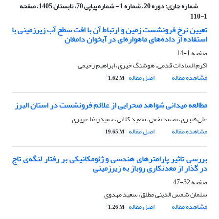
شماره جاری:
دوره 20، شماره 1 - شماره پیاپی 70، تابستان 1405، صفحه
1-110
تعیین نرخ فرونشست زمین و ارتباط آن با افت سطح آب زیرزمینی با
استفاده از داده‌های ماهواره‌ای در آبخوان دامغان
صفحه
1-14
اکرم السادات قدمی، هوشنگ خیری، ابراهیم رحیمی
مشاهده مقاله
اصل مقاله
1.62 M
مطالعه میدانی شواهد صحرایی از علائم فرونشست در استان البرز
علی قنبری، محمد نخعی، سعید کلانی، حمیدرضا عزیزی
مشاهده مقاله
اصل مقاله
19.65 M
بررسی تاثیر پارامترهای هندسی و ژئومکانیکی بر رفتار لنگه‌ی تاج
در گذار از معدنکاری روباز به زیرزمینی
صفحه
32-47
سلمان شمس الدینی مطلق، سعید مهدوی
مشاهده مقاله
اصل مقاله
1.26 M