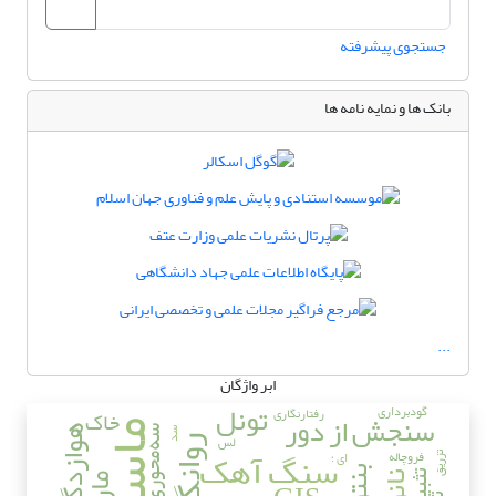
جستجوی پیشرفته
بانک ها و نمایه نامه ها
...
ابر واژگان
تونل
گودبرداری
رفتارنگاری
خاک
سنجش از دور
ماسه
هوازدگی
سه‌محوری
سد
لس
روانگرایی
سنگ آهک
فروچاله
ای ؛
تزریق
تثبیت