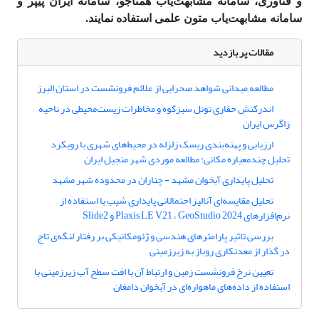
و فناوری، سامانه مشابهت‌یاب همتاجو، سامانه ایران پیپر و
سامانه مشابهت‌یاب متون علمی استفاده نمایند.
مقالات پر بازدید
مطالعه میدانی شواهد صحرایی از علائم فرونشست در استان البرز
اندرکنش حفاری تونل سبزکوه و مخاطرات زیست‌محیطی در ناحیه
زاگرس ایران
ارزیابی و پهنه‌بندی ریسک زلزله در محیط‌های شهری با رویکرد
تحلیل چندمعیاره مکانی: مطالعه موردی شهر منجیل ایران
تحلیل پایداری آبخوان مشهد - چناران در محدوده شهر مشهد
تحلیل مقایسه‌ای آنالیز احتمالاتی پایداری شیب با استفاده از
نرم‌افزارهای Plaxis LE V21 ، GeoStudio 2024 و Slide2
بررسی تاثیر پارامترهای هندسی و ژئومکانیکی بر رفتار لنگه‌ی تاج
در گذار از معدنکاری روباز به زیرزمینی
تعیین نرخ فرونشست زمین و ارتباط آن با افت سطح آب زیرزمینی با
استفاده از داده‌های ماهواره‌ای در آبخوان دامغان