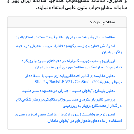
و فناوری، سامانه مشابهت‌یاب همتاجو، سامانه ایران پیپر و
سامانه مشابهت‌یاب متون علمی استفاده نمایند.
مقالات پر بازدید
مطالعه میدانی شواهد صحرایی از علائم فرونشست در استان البرز
اندرکنش حفاری تونل سبزکوه و مخاطرات زیست‌محیطی در ناحیه
زاگرس ایران
ارزیابی و پهنه‌بندی ریسک زلزله در محیط‌های شهری با رویکرد
تحلیل چندمعیاره مکانی: مطالعه موردی شهر منجیل ایران
تحلیل مقایسه‌ای آنالیز احتمالاتی پایداری شیب با استفاده از
نرم‌افزارهای Plaxis LE V21 ، GeoStudio 2024 و Slide2
تحلیل پایداری آبخوان مشهد - چناران در محدوده شهر مشهد
بررسی تاثیر پارامترهای هندسی و ژئومکانیکی بر رفتار لنگه‌ی تاج
در گذار از معدنکاری روباز به زیرزمینی
تعیین نرخ فرونشست زمین و ارتباط آن با افت سطح آب زیرزمینی با
استفاده از داده‌های ماهواره‌ای در آبخوان دامغان