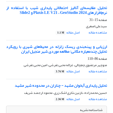
تحلیل مقایسه‌ای آنالیز احتمالاتی پایداری شیب با استفاده از
نرم‌افزارهای Plaxis LE V21 ، GeoStudio 2024 و Slide2
صفحه
15-31
سیدعلی اصغری
مشاهده مقاله
اصل مقاله
1.1 M
ارزیابی و پهنه‌بندی ریسک زلزله در محیط‌های شهری با رویکرد
تحلیل چندمعیاره مکانی: مطالعه موردی شهر منجیل ایران
صفحه
86-110
منوچهر مرتضوی چم‌چالی، غزاله محبی تفرشی، امین محبی تفرشی
مشاهده مقاله
اصل مقاله
3.76 M
تحلیل پایداری آبخوان مشهد - چناران در محدوده شهر مشهد
حسین محمدزاده، نازنین نثاری اشک زری، محمود ارجمند شریف
مشاهده مقاله
اصل مقاله
2.36 M
شناسنامه نشریه