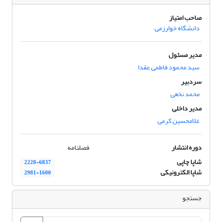
صاحب امتیاز
دانشگاه خوارزمی
مدیر مسئول
سید محمود فاطمی عقدا
سردبیر
محمد نخعی
مدیر داخلی
غلامحسین کرمی
دوره انتشار
فصلنامه
شاپا چاپی
2228-6837
شاپا الکترونیکی
2981-1600
جستجو