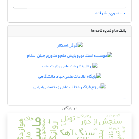
جستجوی پیشرفته
بانک ها و نمایه نامه ها
...
ابر واژگان
تونل
گودبرداری
رفتارنگاری
خاک
سنجش از دور
ماسه
هوازدگی
سه‌محوری
سد
لس
روانگرایی
سنگ آهک
فروچاله
ای ؛
تزریق
تثبیت