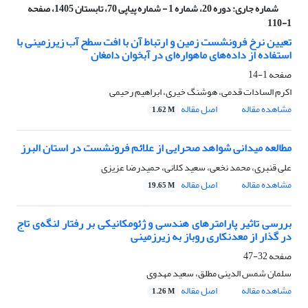
شماره جاری:
دوره 20، شماره 1 - شماره پیاپی 70، تابستان 1405، صفحه
1-110
تعیین نرخ فرونشست زمین و ارتباط آن با افت سطح آب زیرزمینی با
استفاده از داده‌های ماهواره‌ای در آبخوان دامغان
صفحه
1-14
اکرم السادات قدمی، هوشنگ خیری، ابراهیم رحیمی
مشاهده مقاله
اصل مقاله
1.62 M
مطالعه میدانی شواهد صحرایی از علائم فرونشست در استان البرز
علی قنبری، محمد نخعی، سعید کلانی، حمیدرضا عزیزی
مشاهده مقاله
اصل مقاله
19.65 M
بررسی تاثیر پارامترهای هندسی و ژئومکانیکی بر رفتار لنگه‌ی تاج
در گذار از معدنکاری روباز به زیرزمینی
صفحه
32-47
سلمان شمس الدینی مطلق، سعید مهدوی
مشاهده مقاله
اصل مقاله
1.26 M