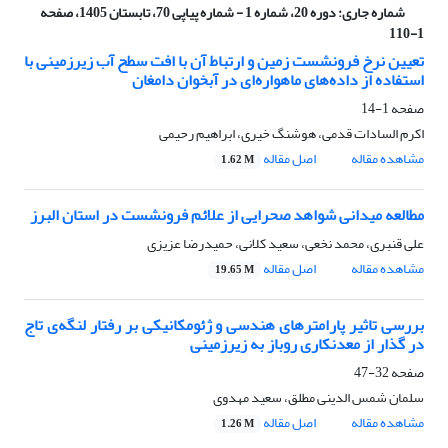
شماره جاری:
دوره 20، شماره 1 - شماره پیاپی 70، تابستان 1405، صفحه
1-110
تعیین نرخ فرونشست زمین و ارتباط آن با افت سطح آب زیرزمینی با
استفاده از داده‌های ماهواره‌ای در آبخوان دامغان
صفحه
1-14
اکرم السادات قدمی، هوشنگ خیری، ابراهیم رحیمی
مشاهده مقاله
اصل مقاله
1.62 M
مطالعه میدانی شواهد صحرایی از علائم فرونشست در استان البرز
علی قنبری، محمد نخعی، سعید کلانی، حمیدرضا عزیزی
مشاهده مقاله
اصل مقاله
19.65 M
بررسی تاثیر پارامترهای هندسی و ژئومکانیکی بر رفتار لنگه‌ی تاج
در گذار از معدنکاری روباز به زیرزمینی
صفحه
32-47
سلمان شمس الدینی مطلق، سعید مهدوی
مشاهده مقاله
اصل مقاله
1.26 M