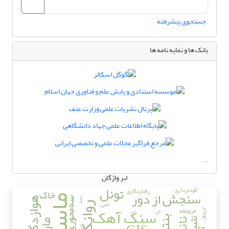
جستجوی پیشرفته
بانک ها و نمایه نامه ها
...
ابر واژگان
تونل
گودبرداری
رفتارنگاری
خاک
سنجش از دور
ماسه
هوازدگی
سه‌محوری
سد
لس
روانگرایی
سنگ آهک
فروچاله
ای ؛
تزریق
تثبیت