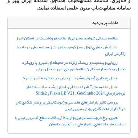
و فناوری، سامانه مشابهت‌یاب همتاجو، سامانه ایران پیپر و
سامانه مشابهت‌یاب متون علمی استفاده نمایند.
مقالات پر بازدید
مطالعه میدانی شواهد صحرایی از علائم فرونشست در استان البرز
اندرکنش حفاری تونل سبزکوه و مخاطرات زیست‌محیطی در ناحیه
زاگرس ایران
ارزیابی و پهنه‌بندی ریسک زلزله در محیط‌های شهری با رویکرد
تحلیل چندمعیاره مکانی: مطالعه موردی شهر منجیل ایران
تحلیل پایداری آبخوان مشهد - چناران در محدوده شهر مشهد
تحلیل مقایسه‌ای آنالیز احتمالاتی پایداری شیب با استفاده از
نرم‌افزارهای Plaxis LE V21 ، GeoStudio 2024 و Slide2
بررسی تاثیر پارامترهای هندسی و ژئومکانیکی بر رفتار لنگه‌ی تاج
در گذار از معدنکاری روباز به زیرزمینی
تعیین نرخ فرونشست زمین و ارتباط آن با افت سطح آب زیرزمینی با
استفاده از داده‌های ماهواره‌ای در آبخوان دامغان