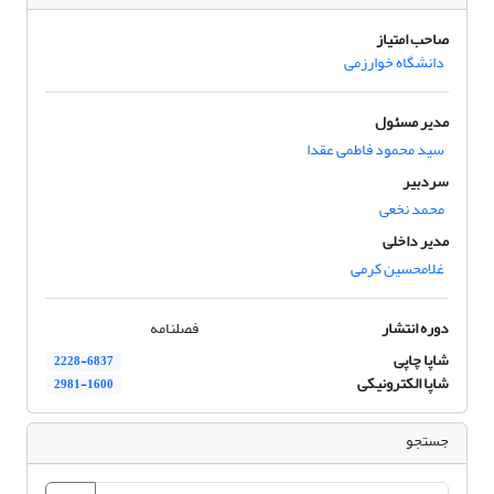
صاحب امتیاز
دانشگاه خوارزمی
مدیر مسئول
سید محمود فاطمی عقدا
سردبیر
محمد نخعی
مدیر داخلی
غلامحسین کرمی
دوره انتشار
فصلنامه
شاپا چاپی
2228-6837
شاپا الکترونیکی
2981-1600
جستجو