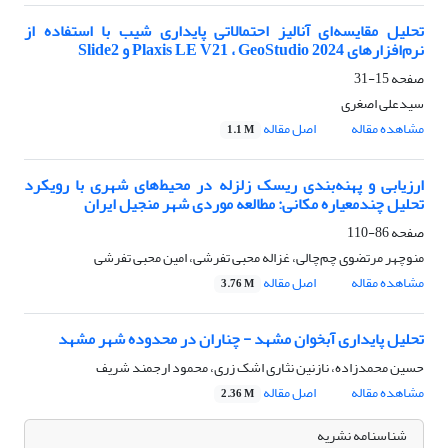
تحلیل مقایسه‌ای آنالیز احتمالاتی پایداری شیب با استفاده از
نرم‌افزارهای Plaxis LE V21 ، GeoStudio 2024 و Slide2
صفحه
15-31
سیدعلی اصغری
مشاهده مقاله
اصل مقاله
1.1 M
ارزیابی و پهنه‌بندی ریسک زلزله در محیط‌های شهری با رویکرد
تحلیل چندمعیاره مکانی: مطالعه موردی شهر منجیل ایران
صفحه
86-110
منوچهر مرتضوی چم‌چالی، غزاله محبی تفرشی، امین محبی تفرشی
مشاهده مقاله
اصل مقاله
3.76 M
تحلیل پایداری آبخوان مشهد - چناران در محدوده شهر مشهد
حسین محمدزاده، نازنین نثاری اشک زری، محمود ارجمند شریف
مشاهده مقاله
اصل مقاله
2.36 M
شناسنامه نشریه