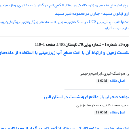
ر پارامترهای هندسی و ژئومکانیکی بر رفتار لنگه‌ی تاج در گذار از معدنکاری روباز به زیر
اری آبخوان مشهد - چناران در محدوده شهر مشهد
کمی‌سازی عدم‌قطعیت پیش‌بینی UCS در سنگ‌های رسوبی با استفاده از ویژگی‌های پتروگراف
زی مونت کارلو
ره 1 - شماره پیاپی 70، تابستان 1405، صفحه 1-110
شست زمین و ارتباط آن با افت سطح آب زیرزمینی با استفاده از داده‌های 
ی، هوشنگ خیری، ابراهیم رحیمی
اصل مقاله
1.62 M
شواهد صحرایی از علائم فرونشست در استان البرز
نخعی، سعید کلانی، حمیدرضا عزیزی
اصل مقاله
19.65 M
امترهای هندسی و ژئومکانیکی بر رفتار لنگه‌ی تاج در گذار از معدنکاری روبا