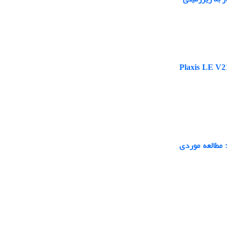
استفاده از نرم‌افزارهای Plaxis LE V21 ، GeoStudio
 مطالعه موردی