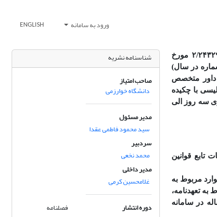
ورود به سامانه
ENGLISH
نشریه زمین‌شناسی مهندسی نشریه علمی – پژوهشی است که با مجوز شماره ۲/۲۴۳۲۹ مورخ
شناسنامه نشریه
 فصلنامه (چهار شماره در سال)
 داور متخصص
صاحب امتیاز
دانشگاه خوارزمی
یسی با چکیده
ری سه روز الی
مدیر مسئول
سید محمود فاطمی عقدا
سردبیر
محمد نخعی
 تابع قوانین
مدیر داخلی
ارد مربوط به
غلامحسین کرمی
 به تعهدنامه،
له در سامانه
دوره انتشار
فصلنامه