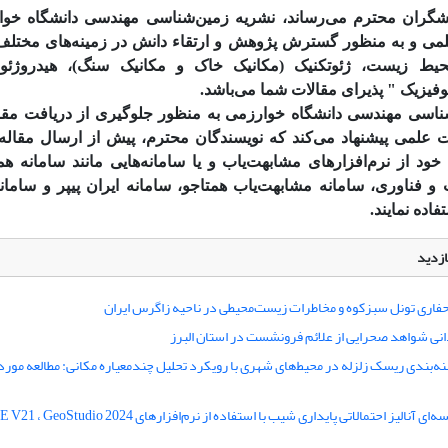
هشگران محترم می‌رساند، نشریه زمین‌شناسی مهندسی دانشگاه خوا
می و به منظور گسترش پژوهش و ارتقاء دانش در زمینه‌های مختل
ط زیست، ژئوتکنیک (مکانیک خاک و مکانیک سنگ)، هیدروژئول
وفیزیک " پذیرای مقالات شما می‌باشد.
اسی مهندسی دانشگاه خوارزمی به منظور جلوگیری از دریافت مقا
لمی پیشنهاد می‌کند که نویسندگان محترم، پیش از ارسال مقال
د از نرم‌افزارهای مشابهت‌­یاب و یا سامانه‌هایی مانند سامانه هم
 و فناوری، سامانه مشابهت‌یاب همتاجو، سامانه ایران پیپر و سامان
اده نمایند.
ازدید
اری تونل سبزکوه و مخاطرات زیست‌محیطی در ناحیه زاگرس ایران
انی شواهد صحرایی از علائم فرونشست در استان البرز
پهنه‌بندی ریسک زلزله در محیط‌های شهری با رویکرد تحلیل چندمعیاره مکانی: مطالعه مو