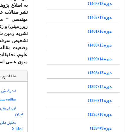
دوره 18 (1403)
به اطلاع پژو
نشر مقالات عل
دوره 17 (1402)
مهندسی " محی
زیرزمینی) و ژئ
دوره 16 (1401)
نشریه زمین شن
تشخیص سرقت ع
دوره 15 (1400)
وضعیت مقاله خو
علوم، تحقیقات
دوره 14 (1399)
متون علمی استف
دوره 13 (1398)
مقالات پر ب
دوره 12 (1397)
اندرکنش حف
مطالعه مید
دوره 11 (1396)
ارزیابی و 
ایران
دوره 10 (1395)
دوره 9 (1394)
Slide2