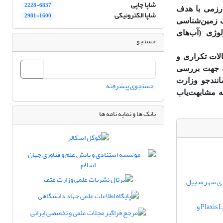
شاپا چاپی
2228-6837
رزمی با هدف
شاپا الکترونیکی
2981-1600
ف زمین‌شناسی
وژی (آب‌های
جستجو
لات تکراری و
ه جهت بررسی
انند‌جو وزارت
جستجوی پیشرفته
ه مشابهت‌یاب
بانک ها و نمایه نامه ها
ردی شهر منجیل
تحلیل مقایسه‌ای آنالیز احتمالاتی پایداری شیب با استفاده از نرم‌افزارهای Plaxis LE V21 ، GeoStudio 2024 و