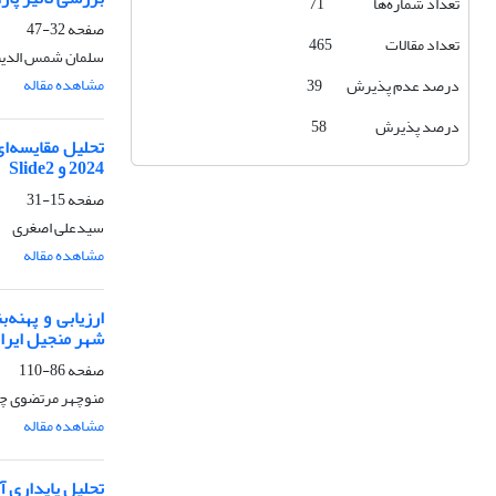
تعداد شماره‌ها 71
صفحه
32-47
تعداد مقالات 465
سلمان شمس الدین
مشاهده مقاله
درصد عدم پذیرش 39
درصد پذیرش 58
2024 و Slide2
صفحه
15-31
سیدعلی اصغری
مشاهده مقاله
ارزیابی و پهنه
شهر منجیل ایرا
صفحه
86-110
منوچهر مرتضوی چم
مشاهده مقاله
تحلیل پایداری 