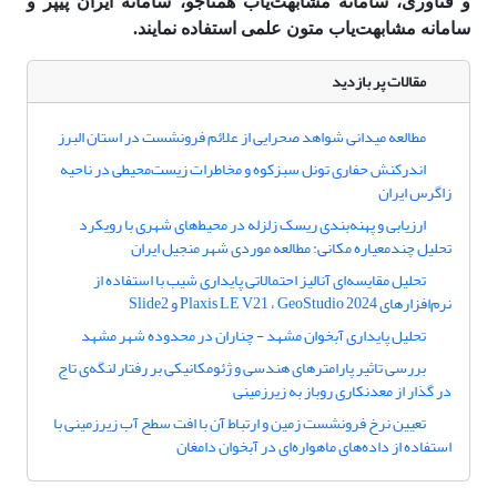
و فناوری، سامانه مشابهت‌یاب همتاجو، سامانه ایران پیپر و
سامانه مشابهت‌یاب متون علمی استفاده نمایند.
مقالات پر بازدید
مطالعه میدانی شواهد صحرایی از علائم فرونشست در استان البرز
اندرکنش حفاری تونل سبزکوه و مخاطرات زیست‌محیطی در ناحیه
زاگرس ایران
ارزیابی و پهنه‌بندی ریسک زلزله در محیط‌های شهری با رویکرد
تحلیل چندمعیاره مکانی: مطالعه موردی شهر منجیل ایران
تحلیل مقایسه‌ای آنالیز احتمالاتی پایداری شیب با استفاده از
نرم‌افزارهای Plaxis LE V21 ، GeoStudio 2024 و Slide2
تحلیل پایداری آبخوان مشهد - چناران در محدوده شهر مشهد
بررسی تاثیر پارامترهای هندسی و ژئومکانیکی بر رفتار لنگه‌ی تاج
در گذار از معدنکاری روباز به زیرزمینی
تعیین نرخ فرونشست زمین و ارتباط آن با افت سطح آب زیرزمینی با
استفاده از داده‌های ماهواره‌ای در آبخوان دامغان