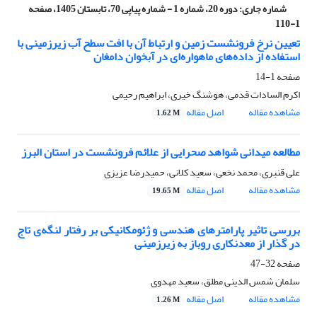
شماره جاری:
دوره 20، شماره 1 - شماره پیاپی 70، تابستان 1405، صفحه
1-110
تعیین نرخ فرونشست زمین و ارتباط آن با افت سطح آب زیرزمینی با
استفاده از داده‌های ماهواره‌ای در آبخوان دامغان
صفحه
1-14
اکرم السادات قدمی، هوشنگ خیری، ابراهیم رحیمی
مشاهده مقاله
اصل مقاله
1.62 M
مطالعه میدانی شواهد صحرایی از علائم فرونشست در استان البرز
علی قنبری، محمد نخعی، سعید کلانی، حمیدرضا عزیزی
مشاهده مقاله
اصل مقاله
19.65 M
بررسی تاثیر پارامترهای هندسی و ژئومکانیکی بر رفتار لنگه‌ی تاج
در گذار از معدنکاری روباز به زیرزمینی
صفحه
32-47
سلمان شمس الدینی مطلق، سعید مهدوی
مشاهده مقاله
اصل مقاله
1.26 M