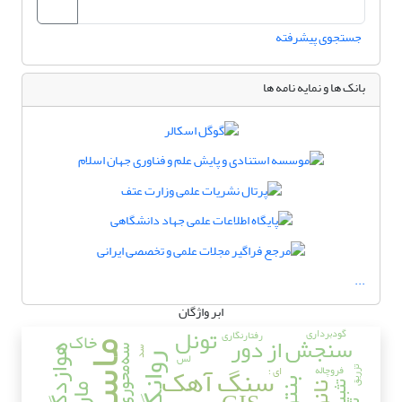
جستجوی پیشرفته
بانک ها و نمایه نامه ها
...
ابر واژگان
تونل
گودبرداری
رفتارنگاری
خاک
سنجش از دور
ماسه
هوازدگی
سه‌محوری
سد
لس
روانگرایی
سنگ آهک
فروچاله
ای ؛
تزریق
تثبیت