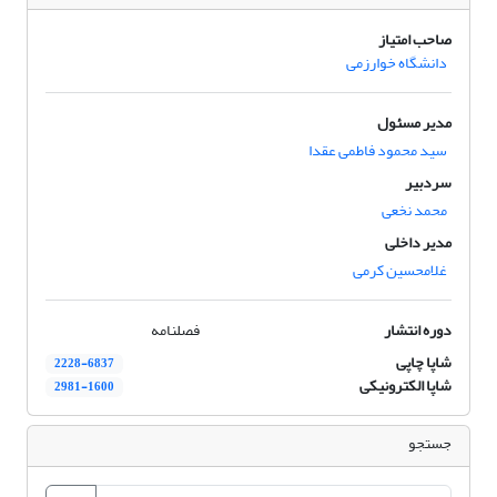
صاحب امتیاز
دانشگاه خوارزمی
مدیر مسئول
سید محمود فاطمی عقدا
سردبیر
محمد نخعی
مدیر داخلی
غلامحسین کرمی
دوره انتشار
فصلنامه
شاپا چاپی
2228-6837
شاپا الکترونیکی
2981-1600
جستجو