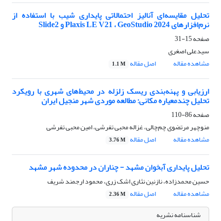
تحلیل مقایسه‌ای آنالیز احتمالاتی پایداری شیب با استفاده از
نرم‌افزارهای Plaxis LE V21 ، GeoStudio 2024 و Slide2
صفحه
15-31
سیدعلی اصغری
مشاهده مقاله
اصل مقاله
1.1 M
ارزیابی و پهنه‌بندی ریسک زلزله در محیط‌های شهری با رویکرد
تحلیل چندمعیاره مکانی: مطالعه موردی شهر منجیل ایران
صفحه
86-110
منوچهر مرتضوی چم‌چالی، غزاله محبی تفرشی، امین محبی تفرشی
مشاهده مقاله
اصل مقاله
3.76 M
تحلیل پایداری آبخوان مشهد - چناران در محدوده شهر مشهد
حسین محمدزاده، نازنین نثاری اشک زری، محمود ارجمند شریف
مشاهده مقاله
اصل مقاله
2.36 M
شناسنامه نشریه