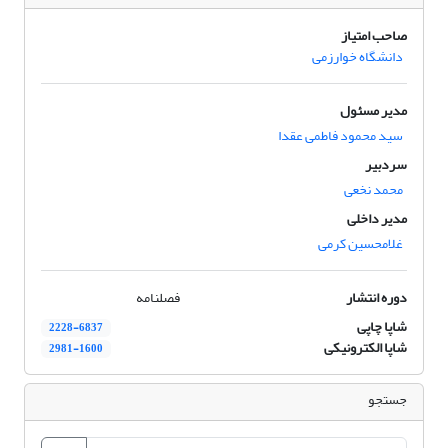
صاحب امتیاز
دانشگاه خوارزمی
مدیر مسئول
سید محمود فاطمی عقدا
سردبیر
محمد نخعی
مدیر داخلی
غلامحسین کرمی
دوره انتشار
فصلنامه
شاپا چاپی
2228-6837
شاپا الکترونیکی
2981-1600
جستجو