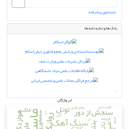
جستجوی پیشرفته
بانک ها و نمایه نامه ها
...
ابر واژگان
تونل
گودبرداری
رفتارنگاری
خاک
سنجش از دور
ماسه
هوازدگی
سه‌محوری
سد
لس
روانگرایی
سنگ آهک
فروچاله
ای ؛
تزریق
تثبیت