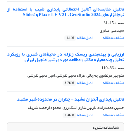
تحلیل مقایسه‌ای آنالیز احتمالاتی پایداری شیب با استفاده از
نرم‌افزارهای Plaxis LE V21 ، GeoStudio 2024 و Slide2
صفحه
15-31
سیدعلی اصغری
مشاهده مقاله
اصل مقاله
1.1 M
ارزیابی و پهنه‌بندی ریسک زلزله در محیط‌های شهری با رویکرد
تحلیل چندمعیاره مکانی: مطالعه موردی شهر منجیل ایران
صفحه
86-110
منوچهر مرتضوی چم‌چالی، غزاله محبی تفرشی، امین محبی تفرشی
مشاهده مقاله
اصل مقاله
3.76 M
تحلیل پایداری آبخوان مشهد - چناران در محدوده شهر مشهد
حسین محمدزاده، نازنین نثاری اشک زری، محمود ارجمند شریف
مشاهده مقاله
اصل مقاله
2.36 M
شناسنامه نشریه