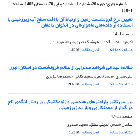
شماره جاری:
دوره 20، شماره 1 - شماره پیاپی 70، تابستان 1405، صفحه
1-110
تعیین نرخ فرونشست زمین و ارتباط آن با افت سطح آب زیرزمینی با
استفاده از داده‌های ماهواره‌ای در آبخوان دامغان
صفحه
1-14
اکرم السادات قدمی، هوشنگ خیری، ابراهیم رحیمی
مشاهده مقاله
اصل مقاله
1.62 M
مطالعه میدانی شواهد صحرایی از علائم فرونشست در استان البرز
علی قنبری، محمد نخعی، سعید کلانی، حمیدرضا عزیزی
مشاهده مقاله
اصل مقاله
19.65 M
بررسی تاثیر پارامترهای هندسی و ژئومکانیکی بر رفتار لنگه‌ی تاج
در گذار از معدنکاری روباز به زیرزمینی
صفحه
32-47
سلمان شمس الدینی مطلق، سعید مهدوی
مشاهده مقاله
اصل مقاله
1.26 M