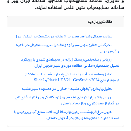
و فناوری، سامانه مشابهت‌یاب همتاجو، سامانه ایران پیپر و
سامانه مشابهت‌یاب متون علمی استفاده نمایند.
مقالات پر بازدید
مطالعه میدانی شواهد صحرایی از علائم فرونشست در استان البرز
اندرکنش حفاری تونل سبزکوه و مخاطرات زیست‌محیطی در ناحیه
زاگرس ایران
ارزیابی و پهنه‌بندی ریسک زلزله در محیط‌های شهری با رویکرد
تحلیل چندمعیاره مکانی: مطالعه موردی شهر منجیل ایران
تحلیل مقایسه‌ای آنالیز احتمالاتی پایداری شیب با استفاده از
نرم‌افزارهای Plaxis LE V21 ، GeoStudio 2024 و Slide2
تحلیل پایداری آبخوان مشهد - چناران در محدوده شهر مشهد
بررسی تاثیر پارامترهای هندسی و ژئومکانیکی بر رفتار لنگه‌ی تاج
در گذار از معدنکاری روباز به زیرزمینی
تعیین نرخ فرونشست زمین و ارتباط آن با افت سطح آب زیرزمینی با
استفاده از داده‌های ماهواره‌ای در آبخوان دامغان