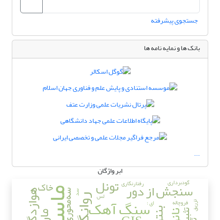
جستجوی پیشرفته
بانک ها و نمایه نامه ها
...
ابر واژگان
تونل
گودبرداری
رفتارنگاری
خاک
سنجش از دور
ماسه
هوازدگی
سه‌محوری
سد
لس
روانگرایی
سنگ آهک
فروچاله
ای ؛
تزریق
تثبیت