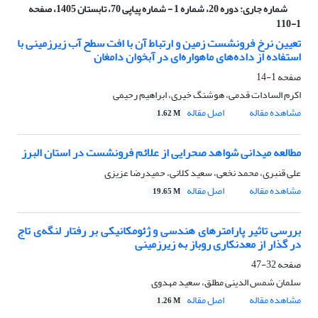
شماره جاری:
دوره 20، شماره 1 - شماره پیاپی 70، تابستان 1405، صفحه
1-110
تعیین نرخ فرونشست زمین و ارتباط آن با افت سطح آب زیرزمینی با
استفاده از داده‌های ماهواره‌ای در آبخوان دامغان
صفحه
1-14
اکرم السادات قدمی، هوشنگ خیری، ابراهیم رحیمی
مشاهده مقاله
اصل مقاله
1.62 M
مطالعه میدانی شواهد صحرایی از علائم فرونشست در استان البرز
علی قنبری، محمد نخعی، سعید کلانی، حمیدرضا عزیزی
مشاهده مقاله
اصل مقاله
19.65 M
بررسی تاثیر پارامترهای هندسی و ژئومکانیکی بر رفتار لنگه‌ی تاج
در گذار از معدنکاری روباز به زیرزمینی
صفحه
32-47
سلمان شمس الدینی مطلق، سعید مهدوی
مشاهده مقاله
اصل مقاله
1.26 M