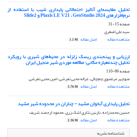
تحلیل مقایسه‌ای آنالیز احتمالاتی پایداری شیب با استفاده از
نرم‌افزارهای Plaxis LE V21 ، GeoStudio 2024 و Slide2
صفحه
15-31
سیدعلی اصغری
مشاهده مقاله
اصل مقاله
1.1 M
ارزیابی و پهنه‌بندی ریسک زلزله در محیط‌های شهری با رویکرد
تحلیل چندمعیاره مکانی: مطالعه موردی شهر منجیل ایران
صفحه
86-110
منوچهر مرتضوی چم‌چالی، غزاله محبی تفرشی، امین محبی تفرشی
مشاهده مقاله
اصل مقاله
3.76 M
تحلیل پایداری آبخوان مشهد - چناران در محدوده شهر مشهد
حسین محمدزاده، نازنین نثاری اشک زری، محمود ارجمند شریف
مشاهده مقاله
اصل مقاله
2.36 M
شناسنامه نشریه