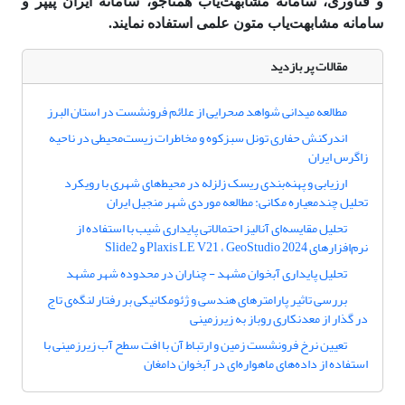
و فناوری، سامانه مشابهت‌یاب همتاجو، سامانه ایران پیپر و
سامانه مشابهت‌یاب متون علمی استفاده نمایند.
مقالات پر بازدید
مطالعه میدانی شواهد صحرایی از علائم فرونشست در استان البرز
اندرکنش حفاری تونل سبزکوه و مخاطرات زیست‌محیطی در ناحیه
زاگرس ایران
ارزیابی و پهنه‌بندی ریسک زلزله در محیط‌های شهری با رویکرد
تحلیل چندمعیاره مکانی: مطالعه موردی شهر منجیل ایران
تحلیل مقایسه‌ای آنالیز احتمالاتی پایداری شیب با استفاده از
نرم‌افزارهای Plaxis LE V21 ، GeoStudio 2024 و Slide2
تحلیل پایداری آبخوان مشهد - چناران در محدوده شهر مشهد
بررسی تاثیر پارامترهای هندسی و ژئومکانیکی بر رفتار لنگه‌ی تاج
در گذار از معدنکاری روباز به زیرزمینی
تعیین نرخ فرونشست زمین و ارتباط آن با افت سطح آب زیرزمینی با
استفاده از داده‌های ماهواره‌ای در آبخوان دامغان