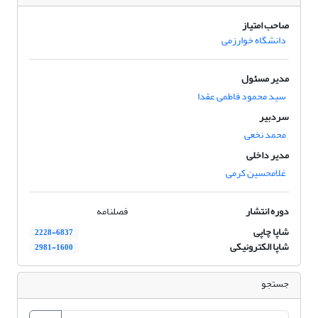
صاحب امتیاز
دانشگاه خوارزمی
مدیر مسئول
سید محمود فاطمی عقدا
سردبیر
محمد نخعی
مدیر داخلی
غلامحسین کرمی
دوره انتشار
فصلنامه
شاپا چاپی
2228-6837
شاپا الکترونیکی
2981-1600
جستجو