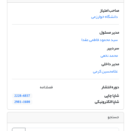
صاحب امتیاز
دانشگاه خوارزمی
مدیر مسئول
سید محمود فاطمی عقدا
سردبیر
محمد نخعی
مدیر داخلی
غلامحسین کرمی
دوره انتشار
فصلنامه
شاپا چاپی
2228-6837
شاپا الکترونیکی
2981-1600
جستجو