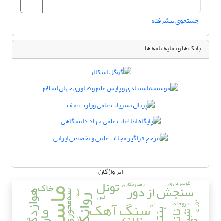
جستجوی پیشرفته
بانک ها و نمایه نامه ها
...
ابر واژگان
تونل
گودبرداری
رفتارنگاری
خاک
سنجش از دور
ماسه
هوازدگی
سه‌محوری
سد
لس
روانگرایی
سنگ آهک
فروچاله
ای ؛
تزریق
تثبیت