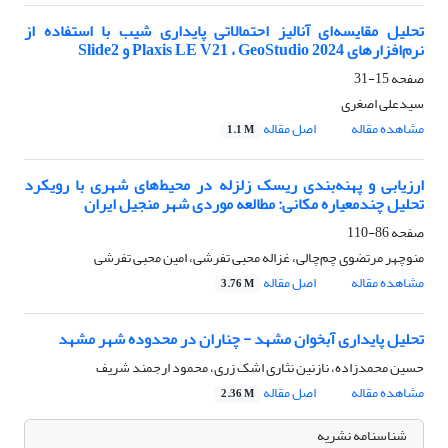
تحلیل مقایسه‌ای آنالیز احتمالاتی پایداری شیب با استفاده از
نرم‌افزارهای Plaxis LE V21 ، GeoStudio 2024 و Slide2
صفحه
15-31
سیدعلی اصغری
مشاهده مقاله
اصل مقاله
1.1 M
ارزیابی و پهنه‌بندی ریسک زلزله در محیط‌های شهری با رویکرد
تحلیل چندمعیاره مکانی: مطالعه موردی شهر منجیل ایران
صفحه
86-110
منوچهر مرتضوی چم‌چالی، غزاله محبی تفرشی، امین محبی تفرشی
مشاهده مقاله
اصل مقاله
3.76 M
تحلیل پایداری آبخوان مشهد - چناران در محدوده شهر مشهد
حسین محمدزاده، نازنین نثاری اشک زری، محمود ارجمند شریف
مشاهده مقاله
اصل مقاله
2.36 M
شناسنامه نشریه