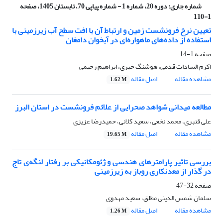
شماره جاری:
دوره 20، شماره 1 - شماره پیاپی 70، تابستان 1405، صفحه
1-110
تعیین نرخ فرونشست زمین و ارتباط آن با افت سطح آب زیرزمینی با
استفاده از داده‌های ماهواره‌ای در آبخوان دامغان
صفحه
1-14
اکرم السادات قدمی، هوشنگ خیری، ابراهیم رحیمی
مشاهده مقاله
اصل مقاله
1.62 M
مطالعه میدانی شواهد صحرایی از علائم فرونشست در استان البرز
علی قنبری، محمد نخعی، سعید کلانی، حمیدرضا عزیزی
مشاهده مقاله
اصل مقاله
19.65 M
بررسی تاثیر پارامترهای هندسی و ژئومکانیکی بر رفتار لنگه‌ی تاج
در گذار از معدنکاری روباز به زیرزمینی
صفحه
32-47
سلمان شمس الدینی مطلق، سعید مهدوی
مشاهده مقاله
اصل مقاله
1.26 M