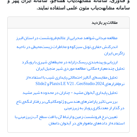
و فناوری، سامانه مشابهت‌یاب همتاجو، سامانه ایران پیپر و
سامانه مشابهت‌یاب متون علمی استفاده نمایند.
مقالات پر بازدید
مطالعه میدانی شواهد صحرایی از علائم فرونشست در استان البرز
اندرکنش حفاری تونل سبزکوه و مخاطرات زیست‌محیطی در ناحیه
زاگرس ایران
ارزیابی و پهنه‌بندی ریسک زلزله در محیط‌های شهری با رویکرد
تحلیل چندمعیاره مکانی: مطالعه موردی شهر منجیل ایران
تحلیل مقایسه‌ای آنالیز احتمالاتی پایداری شیب با استفاده از
نرم‌افزارهای Plaxis LE V21 ، GeoStudio 2024 و Slide2
تحلیل پایداری آبخوان مشهد - چناران در محدوده شهر مشهد
بررسی تاثیر پارامترهای هندسی و ژئومکانیکی بر رفتار لنگه‌ی تاج
در گذار از معدنکاری روباز به زیرزمینی
تعیین نرخ فرونشست زمین و ارتباط آن با افت سطح آب زیرزمینی با
استفاده از داده‌های ماهواره‌ای در آبخوان دامغان