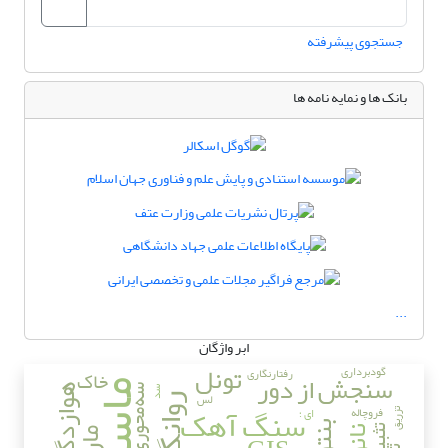
جستجوی پیشرفته
بانک ها و نمایه نامه ها
...
ابر واژگان
تونل
گودبرداری
رفتارنگاری
خاک
سنجش از دور
ماسه
هوازدگی
سه‌محوری
سد
لس
روانگرایی
سنگ آهک
فروچاله
ای ؛
تزریق
تثبیت