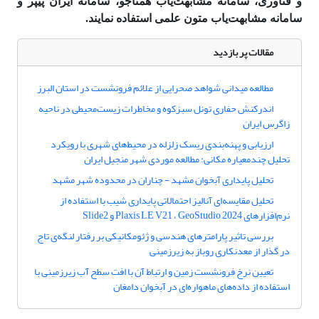
و فناوری، سامانه مشابهت‌یاب همتاجو، سامانه ایران پیپر و
سامانه مشابهت‌یاب متون علمی استفاده نمایند.
مقالات پر بازدید
مطالعه میدانی شواهد صحرایی از علائم فرونشست در استان البرز
اندرکنش حفاری تونل سبزکوه و مخاطرات زیست‌محیطی در ناحیه
زاگرس ایران
ارزیابی و پهنه‌بندی ریسک زلزله در محیط‌های شهری با رویکرد
تحلیل چندمعیاره مکانی: مطالعه موردی شهر منجیل ایران
تحلیل پایداری آبخوان مشهد - چناران در محدوده شهر مشهد
تحلیل مقایسه‌ای آنالیز احتمالاتی پایداری شیب با استفاده از
نرم‌افزارهای Plaxis LE V21 ، GeoStudio 2024 و Slide2
بررسی تاثیر پارامترهای هندسی و ژئومکانیکی بر رفتار لنگه‌ی تاج
در گذار از معدنکاری روباز به زیرزمینی
تعیین نرخ فرونشست زمین و ارتباط آن با افت سطح آب زیرزمینی با
استفاده از داده‌های ماهواره‌ای در آبخوان دامغان