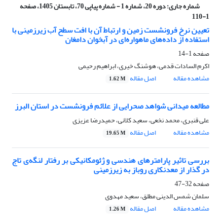
شماره جاری:
دوره 20، شماره 1 - شماره پیاپی 70، تابستان 1405، صفحه
1-110
تعیین نرخ فرونشست زمین و ارتباط آن با افت سطح آب زیرزمینی با
استفاده از داده‌های ماهواره‌ای در آبخوان دامغان
صفحه
1-14
اکرم السادات قدمی، هوشنگ خیری، ابراهیم رحیمی
مشاهده مقاله
اصل مقاله
1.62 M
مطالعه میدانی شواهد صحرایی از علائم فرونشست در استان البرز
علی قنبری، محمد نخعی، سعید کلانی، حمیدرضا عزیزی
مشاهده مقاله
اصل مقاله
19.65 M
بررسی تاثیر پارامترهای هندسی و ژئومکانیکی بر رفتار لنگه‌ی تاج
در گذار از معدنکاری روباز به زیرزمینی
صفحه
32-47
سلمان شمس الدینی مطلق، سعید مهدوی
مشاهده مقاله
اصل مقاله
1.26 M