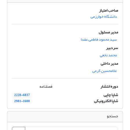
صاحب امتیاز
دانشگاه خوارزمی
مدیر مسئول
سید محمود فاطمی عقدا
سردبیر
محمد نخعی
مدیر داخلی
غلامحسین کرمی
دوره انتشار
فصلنامه
شاپا چاپی
2228-6837
شاپا الکترونیکی
2981-1600
جستجو