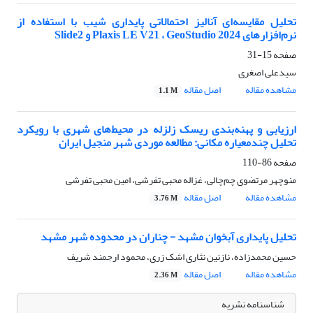
تحلیل مقایسه‌ای آنالیز احتمالاتی پایداری شیب با استفاده از
نرم‌افزارهای Plaxis LE V21 ، GeoStudio 2024 و Slide2
صفحه
15-31
سیدعلی اصغری
مشاهده مقاله
اصل مقاله
1.1 M
ارزیابی و پهنه‌بندی ریسک زلزله در محیط‌های شهری با رویکرد
تحلیل چندمعیاره مکانی: مطالعه موردی شهر منجیل ایران
صفحه
86-110
منوچهر مرتضوی چم‌چالی، غزاله محبی تفرشی، امین محبی تفرشی
مشاهده مقاله
اصل مقاله
3.76 M
تحلیل پایداری آبخوان مشهد - چناران در محدوده شهر مشهد
حسین محمدزاده، نازنین نثاری اشک زری، محمود ارجمند شریف
مشاهده مقاله
اصل مقاله
2.36 M
شناسنامه نشریه