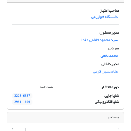
صاحب امتیاز
دانشگاه خوارزمی
مدیر مسئول
سید محمود فاطمی عقدا
سردبیر
محمد نخعی
مدیر داخلی
غلامحسین کرمی
دوره انتشار
فصلنامه
شاپا چاپی
2228-6837
شاپا الکترونیکی
2981-1600
جستجو