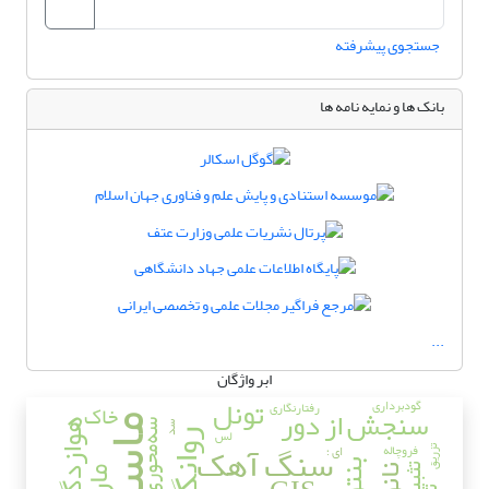
جستجوی پیشرفته
بانک ها و نمایه نامه ها
...
ابر واژگان
تونل
گودبرداری
رفتارنگاری
خاک
سنجش از دور
ماسه
هوازدگی
سه‌محوری
سد
لس
روانگرایی
سنگ آهک
فروچاله
ای ؛
تزریق
تثبیت