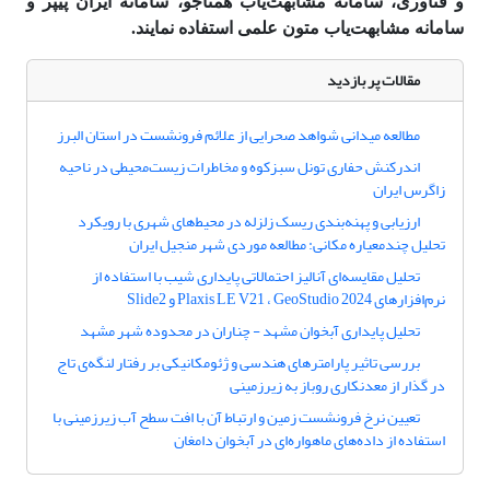
و فناوری، سامانه مشابهت‌یاب همتاجو، سامانه ایران پیپر و
سامانه مشابهت‌یاب متون علمی استفاده نمایند.
مقالات پر بازدید
مطالعه میدانی شواهد صحرایی از علائم فرونشست در استان البرز
اندرکنش حفاری تونل سبزکوه و مخاطرات زیست‌محیطی در ناحیه
زاگرس ایران
ارزیابی و پهنه‌بندی ریسک زلزله در محیط‌های شهری با رویکرد
تحلیل چندمعیاره مکانی: مطالعه موردی شهر منجیل ایران
تحلیل مقایسه‌ای آنالیز احتمالاتی پایداری شیب با استفاده از
نرم‌افزارهای Plaxis LE V21 ، GeoStudio 2024 و Slide2
تحلیل پایداری آبخوان مشهد - چناران در محدوده شهر مشهد
بررسی تاثیر پارامترهای هندسی و ژئومکانیکی بر رفتار لنگه‌ی تاج
در گذار از معدنکاری روباز به زیرزمینی
تعیین نرخ فرونشست زمین و ارتباط آن با افت سطح آب زیرزمینی با
استفاده از داده‌های ماهواره‌ای در آبخوان دامغان