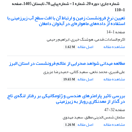
شماره جاری:
دوره 20، شماره 1 - شماره پیاپی 70، تابستان 1405، صفحه
1-110
تعیین نرخ فرونشست زمین و ارتباط آن با افت سطح آب زیرزمینی با
استفاده از داده‌های ماهواره‌ای در آبخوان دامغان
صفحه
1-14
اکرم السادات قدمی، هوشنگ خیری، ابراهیم رحیمی
مشاهده مقاله
اصل مقاله
1.62 M
مطالعه میدانی شواهد صحرایی از علائم فرونشست در استان البرز
علی قنبری، محمد نخعی، سعید کلانی، حمیدرضا عزیزی
مشاهده مقاله
اصل مقاله
19.65 M
بررسی تاثیر پارامترهای هندسی و ژئومکانیکی بر رفتار لنگه‌ی تاج
در گذار از معدنکاری روباز به زیرزمینی
صفحه
32-47
سلمان شمس الدینی مطلق، سعید مهدوی
مشاهده مقاله
اصل مقاله
1.26 M