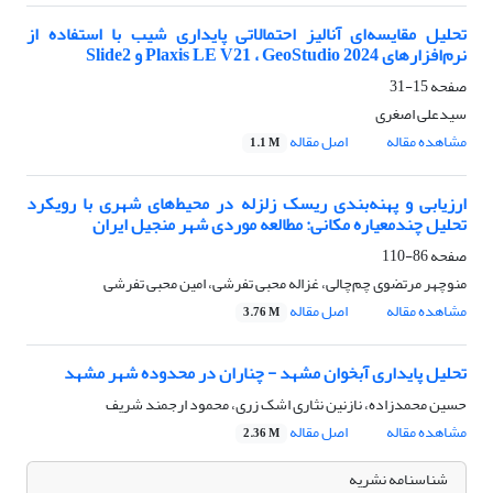
تحلیل مقایسه‌ای آنالیز احتمالاتی پایداری شیب با استفاده از
نرم‌افزارهای Plaxis LE V21 ، GeoStudio 2024 و Slide2
صفحه
15-31
سیدعلی اصغری
مشاهده مقاله
اصل مقاله
1.1 M
ارزیابی و پهنه‌بندی ریسک زلزله در محیط‌های شهری با رویکرد
تحلیل چندمعیاره مکانی: مطالعه موردی شهر منجیل ایران
صفحه
86-110
منوچهر مرتضوی چم‌چالی، غزاله محبی تفرشی، امین محبی تفرشی
مشاهده مقاله
اصل مقاله
3.76 M
تحلیل پایداری آبخوان مشهد - چناران در محدوده شهر مشهد
حسین محمدزاده، نازنین نثاری اشک زری، محمود ارجمند شریف
مشاهده مقاله
اصل مقاله
2.36 M
شناسنامه نشریه