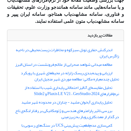
جهت بررسی وضعیت مقاله خود از نرم‌افزارهای مشابهت‌­یاب
و یا سامانه‌هایی مانند سامانه همانند‌جو وزارت علوم، تحقیقات
و فناوری، سامانه مشابهت‌یاب همتاجو، سامانه ایران پیپر و
سامانه مشابهت‌یاب متون علمی استفاده نمایند.
مقالات پر بازدید
اندرکنش حفاری تونل سبزکوه و مخاطرات زیست‌محیطی در ناحیه
زاگرس ایران
مطالعه میدانی شواهد صحرایی از علائم فرونشست در استان البرز
ارزیابی و پهنه‌بندی ریسک زلزله در محیط‌های شهری با رویکرد
تحلیل چندمعیاره مکانی: مطالعه موردی شهر منجیل ایران
تحلیل مقایسه‌ای آنالیز احتمالاتی پایداری شیب با استفاده از
نرم‌افزارهای Plaxis LE V21 ، GeoStudio 2024 و Slide2
تحلیل پایداری آبخوان مشهد - چناران در محدوده شهر مشهد
بررسی تاثیر پارامترهای هندسی و ژئومکانیکی بر رفتار لنگه‌ی تاج
در گذار از معدنکاری روباز به زیرزمینی
کمی‌سازی عدم‌قطعیت پیش‌بینی UCS در سنگ‌های رسوبی با