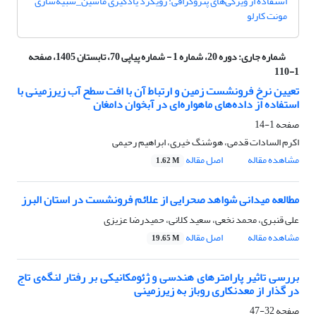
استفاده از ویژگی‌های پتروگرافی: رویکرد یادگیری ماشین_شبیه‌سازی
مونت کارلو
شماره جاری:
دوره 20، شماره 1 - شماره پیاپی 70، تابستان 1405، صفحه
1-110
تعیین نرخ فرونشست زمین و ارتباط آن با افت سطح آب زیرزمینی با
استفاده از داده‌های ماهواره‌ای در آبخوان دامغان
صفحه
1-14
اکرم السادات قدمی، هوشنگ خیری، ابراهیم رحیمی
مشاهده مقاله
اصل مقاله
1.62 M
مطالعه میدانی شواهد صحرایی از علائم فرونشست در استان البرز
علی قنبری، محمد نخعی، سعید کلانی، حمیدرضا عزیزی
مشاهده مقاله
اصل مقاله
19.65 M
بررسی تاثیر پارامترهای هندسی و ژئومکانیکی بر رفتار لنگه‌ی تاج
در گذار از معدنکاری روباز به زیرزمینی
صفحه
32-47