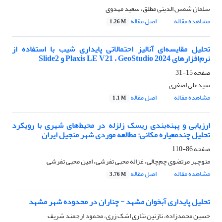
سلمان شمس الدینی مطلق، سعید مهدوی
مشاهده مقاله
اصل مقاله
1.26 M
تحلیل مقایسه‌ای آنالیز احتمالاتی پایداری شیب با استفاده از
نرم‌افزارهای Plaxis LE V21 ، GeoStudio 2024 و Slide2
صفحه
15-31
سیدعلی اصغری
مشاهده مقاله
اصل مقاله
1.1 M
ارزیابی و پهنه‌بندی ریسک زلزله در محیط‌های شهری با رویکرد
تحلیل چندمعیاره مکانی: مطالعه موردی شهر منجیل ایران
صفحه
86-110
منوچهر مرتضوی چم‌چالی، غزاله محبی تفرشی، امین محبی تفرشی
مشاهده مقاله
اصل مقاله
3.76 M
تحلیل پایداری آبخوان مشهد - چناران در محدوده شهر مشهد
حسین محمدزاده، نازنین نثاری اشک زری، محمود ارجمند شریف