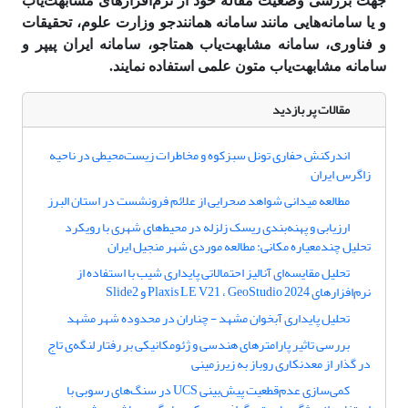
جهت بررسی وضعیت مقاله خود از نرم‌افزارهای مشابهت‌­یاب
و یا سامانه‌هایی مانند سامانه همانند‌جو وزارت علوم، تحقیقات
و فناوری، سامانه مشابهت‌یاب همتاجو، سامانه ایران پیپر و
سامانه مشابهت‌یاب متون علمی استفاده نمایند.
مقالات پر بازدید
اندرکنش حفاری تونل سبزکوه و مخاطرات زیست‌محیطی در ناحیه
زاگرس ایران
مطالعه میدانی شواهد صحرایی از علائم فرونشست در استان البرز
ارزیابی و پهنه‌بندی ریسک زلزله در محیط‌های شهری با رویکرد
تحلیل چندمعیاره مکانی: مطالعه موردی شهر منجیل ایران
تحلیل مقایسه‌ای آنالیز احتمالاتی پایداری شیب با استفاده از
نرم‌افزارهای Plaxis LE V21 ، GeoStudio 2024 و Slide2
تحلیل پایداری آبخوان مشهد - چناران در محدوده شهر مشهد
بررسی تاثیر پارامترهای هندسی و ژئومکانیکی بر رفتار لنگه‌ی تاج
در گذار از معدنکاری روباز به زیرزمینی
کمی‌سازی عدم‌قطعیت پیش‌بینی UCS در سنگ‌های رسوبی با