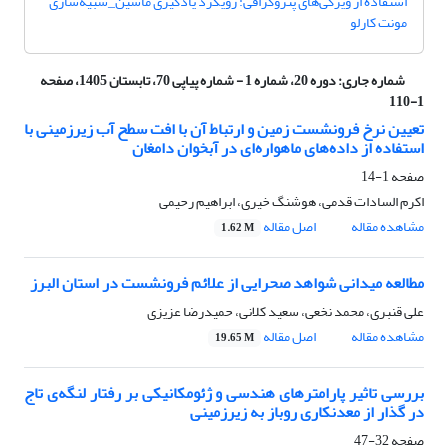
استفاده از ویژگی‌های پتروگرافی: رویکرد یادگیری ماشین_شبیه‌سازی
مونت کارلو
شماره جاری:
دوره 20، شماره 1 - شماره پیاپی 70، تابستان 1405، صفحه
1-110
تعیین نرخ فرونشست زمین و ارتباط آن با افت سطح آب زیرزمینی با
استفاده از داده‌های ماهواره‌ای در آبخوان دامغان
صفحه
1-14
اکرم السادات قدمی، هوشنگ خیری، ابراهیم رحیمی
مشاهده مقاله
اصل مقاله
1.62 M
مطالعه میدانی شواهد صحرایی از علائم فرونشست در استان البرز
علی قنبری، محمد نخعی، سعید کلانی، حمیدرضا عزیزی
مشاهده مقاله
اصل مقاله
19.65 M
بررسی تاثیر پارامترهای هندسی و ژئومکانیکی بر رفتار لنگه‌ی تاج
در گذار از معدنکاری روباز به زیرزمینی
صفحه
32-47