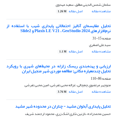
سلمان شمس الدینی مطلق، سعید مهدوی
مشاهده مقاله
اصل مقاله
1.26 M
تحلیل مقایسه‌ای آنالیز احتمالاتی پایداری شیب با استفاده از
نرم‌افزارهای Plaxis LE V21 ، GeoStudio 2024 و Slide2
صفحه
15-31
سیدعلی اصغری
مشاهده مقاله
اصل مقاله
1.1 M
ارزیابی و پهنه‌بندی ریسک زلزله در محیط‌های شهری با رویکرد
تحلیل چندمعیاره مکانی: مطالعه موردی شهر منجیل ایران
صفحه
86-110
منوچهر مرتضوی چم‌چالی، غزاله محبی تفرشی، امین محبی تفرشی
مشاهده مقاله
اصل مقاله
3.76 M
تحلیل پایداری آبخوان مشهد - چناران در محدوده شهر مشهد
حسین محمدزاده، نازنین نثاری اشک زری، محمود ارجمند شریف