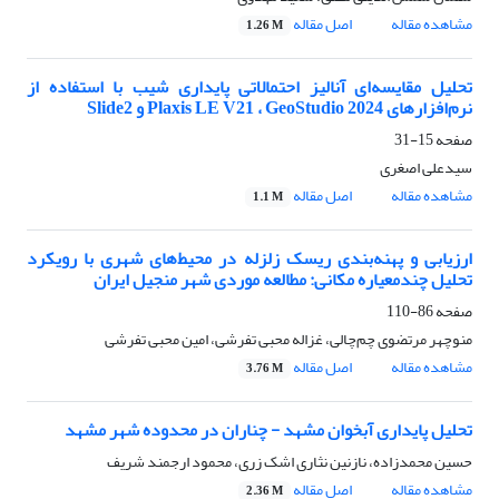
مشاهده مقاله
اصل مقاله
1.26 M
تحلیل مقایسه‌ای آنالیز احتمالاتی پایداری شیب با استفاده از
نرم‌افزارهای Plaxis LE V21 ، GeoStudio 2024 و Slide2
صفحه
15-31
سیدعلی اصغری
مشاهده مقاله
اصل مقاله
1.1 M
ارزیابی و پهنه‌بندی ریسک زلزله در محیط‌های شهری با رویکرد
تحلیل چندمعیاره مکانی: مطالعه موردی شهر منجیل ایران
صفحه
86-110
منوچهر مرتضوی چم‌چالی، غزاله محبی تفرشی، امین محبی تفرشی
مشاهده مقاله
اصل مقاله
3.76 M
تحلیل پایداری آبخوان مشهد - چناران در محدوده شهر مشهد
حسین محمدزاده، نازنین نثاری اشک زری، محمود ارجمند شریف
مشاهده مقاله
اصل مقاله
2.36 M