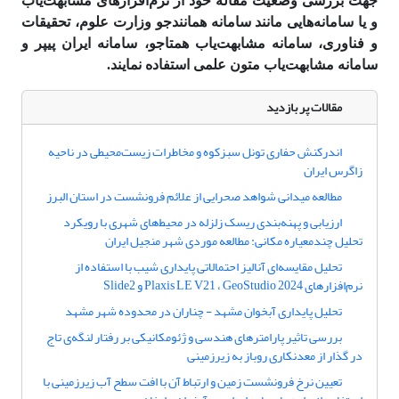
جهت بررسی وضعیت مقاله خود از نرم‌افزارهای مشابهت‌­یاب
و یا سامانه‌هایی مانند سامانه همانند‌جو وزارت علوم، تحقیقات
و فناوری، سامانه مشابهت‌یاب همتاجو، سامانه ایران پیپر و
سامانه مشابهت‌یاب متون علمی استفاده نمایند.
مقالات پر بازدید
اندرکنش حفاری تونل سبزکوه و مخاطرات زیست‌محیطی در ناحیه
زاگرس ایران
مطالعه میدانی شواهد صحرایی از علائم فرونشست در استان البرز
ارزیابی و پهنه‌بندی ریسک زلزله در محیط‌های شهری با رویکرد
تحلیل چندمعیاره مکانی: مطالعه موردی شهر منجیل ایران
تحلیل مقایسه‌ای آنالیز احتمالاتی پایداری شیب با استفاده از
نرم‌افزارهای Plaxis LE V21 ، GeoStudio 2024 و Slide2
تحلیل پایداری آبخوان مشهد - چناران در محدوده شهر مشهد
بررسی تاثیر پارامترهای هندسی و ژئومکانیکی بر رفتار لنگه‌ی تاج
در گذار از معدنکاری روباز به زیرزمینی
تعیین نرخ فرونشست زمین و ارتباط آن با افت سطح آب زیرزمینی با