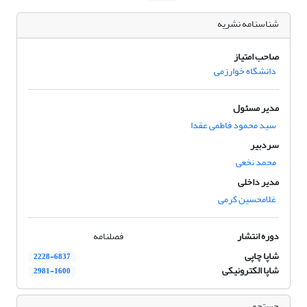
شناسنامه نشریه
صاحب امتیاز
دانشگاه خوارزمی
مدیر مسئول
سید محمود فاطمی عقدا
سردبیر
محمد نخعی
مدیر داخلی
غلامحسین کرمی
دوره انتشار
فصلنامه
شاپا چاپی
2228-6837
شاپا الکترونیکی
2981-1600
جستجو