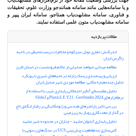
جهت بررسی وضعیت مقاله خود از نرم‌افزارهای مشابهت‌­یاب
و یا سامانه‌هایی مانند سامانه همانند‌جو وزارت علوم، تحقیقات
و فناوری، سامانه مشابهت‌یاب همتاجو، سامانه ایران پیپر و
سامانه مشابهت‌یاب متون علمی استفاده نمایند.
مقالات پر بازدید
اندرکنش حفاری تونل سبزکوه و مخاطرات زیست‌محیطی در ناحیه
زاگرس ایران
مطالعه میدانی شواهد صحرایی از علائم فرونشست در استان البرز
ارزیابی و پهنه‌بندی ریسک زلزله در محیط‌های شهری با رویکرد
تحلیل چندمعیاره مکانی: مطالعه موردی شهر منجیل ایران
تحلیل مقایسه‌ای آنالیز احتمالاتی پایداری شیب با استفاده از
نرم‌افزارهای Plaxis LE V21 ، GeoStudio 2024 و Slide2
بررسی تاثیر پارامترهای هندسی و ژئومکانیکی بر رفتار لنگه‌ی تاج
در گذار از معدنکاری روباز به زیرزمینی
تحلیل پایداری آبخوان مشهد - چناران در محدوده شهر مشهد
کمی‌سازی عدم‌قطعیت پیش‌بینی UCS در سنگ‌های رسوبی با