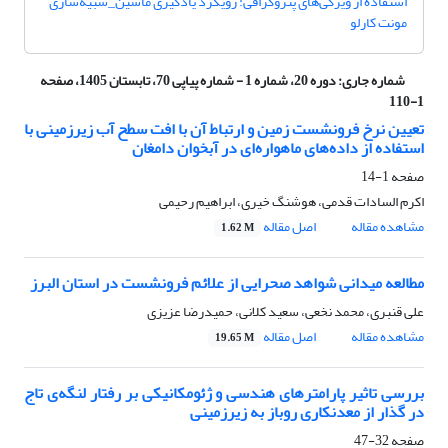
استفاده از ویژگی‌های پتروگرافی: رویکرد یادگیری ماشین_شبیه‌سازی
مونت کارلو
شماره جاری:
دوره 20، شماره 1 - شماره پیاپی 70، تابستان 1405، صفحه
1-110
تعیین نرخ فرونشست زمین و ارتباط آن با افت سطح آب زیرزمینی با
استفاده از داده‌های ماهواره‌ای در آبخوان دامغان
صفحه
1-14
اکرم السادات قدمی، هوشنگ خیری، ابراهیم رحیمی
مشاهده مقاله
اصل مقاله
1.62 M
مطالعه میدانی شواهد صحرایی از علائم فرونشست در استان البرز
علی قنبری، محمد نخعی، سعید کلانی، حمیدرضا عزیزی
مشاهده مقاله
اصل مقاله
19.65 M
بررسی تاثیر پارامترهای هندسی و ژئومکانیکی بر رفتار لنگه‌ی تاج
در گذار از معدنکاری روباز به زیرزمینی
صفحه
32-47