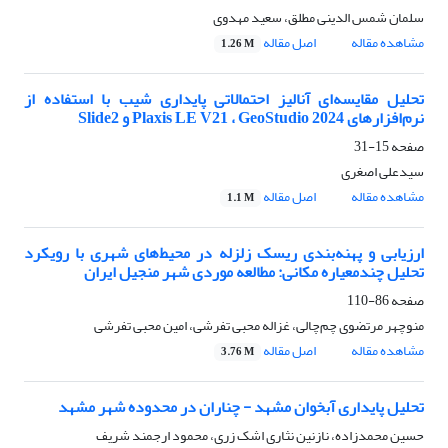
سلمان شمس الدینی مطلق، سعید مهدوی
مشاهده مقاله
اصل مقاله
1.26 M
تحلیل مقایسه‌ای آنالیز احتمالاتی پایداری شیب با استفاده از
نرم‌افزارهای Plaxis LE V21 ، GeoStudio 2024 و Slide2
صفحه
15-31
سیدعلی اصغری
مشاهده مقاله
اصل مقاله
1.1 M
ارزیابی و پهنه‌بندی ریسک زلزله در محیط‌های شهری با رویکرد
تحلیل چندمعیاره مکانی: مطالعه موردی شهر منجیل ایران
صفحه
86-110
منوچهر مرتضوی چم‌چالی، غزاله محبی تفرشی، امین محبی تفرشی
مشاهده مقاله
اصل مقاله
3.76 M
تحلیل پایداری آبخوان مشهد - چناران در محدوده شهر مشهد
حسین محمدزاده، نازنین نثاری اشک زری، محمود ارجمند شریف