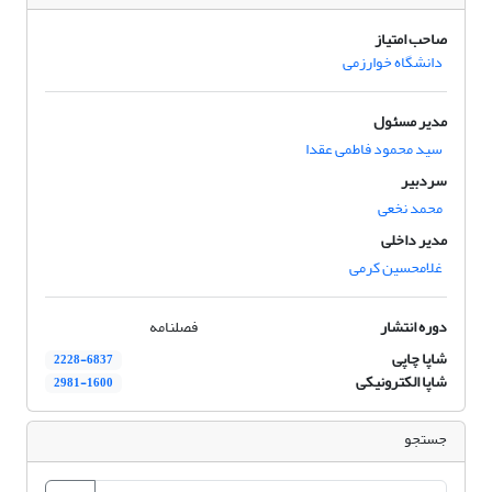
صاحب امتیاز
دانشگاه خوارزمی
مدیر مسئول
سید محمود فاطمی عقدا
سردبیر
محمد نخعی
مدیر داخلی
غلامحسین کرمی
دوره انتشار
فصلنامه
شاپا چاپی
2228-6837
شاپا الکترونیکی
2981-1600
جستجو