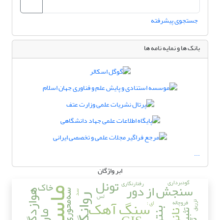
جستجوی پیشرفته
بانک ها و نمایه نامه ها
...
ابر واژگان
تونل
گودبرداری
رفتارنگاری
خاک
سنجش از دور
ماسه
هوازدگی
سه‌محوری
سد
لس
روانگرایی
سنگ آهک
فروچاله
ای ؛
تزریق
تثبیت