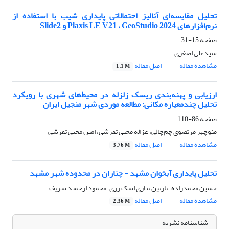
تحلیل مقایسه‌ای آنالیز احتمالاتی پایداری شیب با استفاده از
نرم‌افزارهای Plaxis LE V21 ، GeoStudio 2024 و Slide2
صفحه
15-31
سیدعلی اصغری
مشاهده مقاله
اصل مقاله
1.1 M
ارزیابی و پهنه‌بندی ریسک زلزله در محیط‌های شهری با رویکرد
تحلیل چندمعیاره مکانی: مطالعه موردی شهر منجیل ایران
صفحه
86-110
منوچهر مرتضوی چم‌چالی، غزاله محبی تفرشی، امین محبی تفرشی
مشاهده مقاله
اصل مقاله
3.76 M
تحلیل پایداری آبخوان مشهد - چناران در محدوده شهر مشهد
حسین محمدزاده، نازنین نثاری اشک زری، محمود ارجمند شریف
مشاهده مقاله
اصل مقاله
2.36 M
شناسنامه نشریه