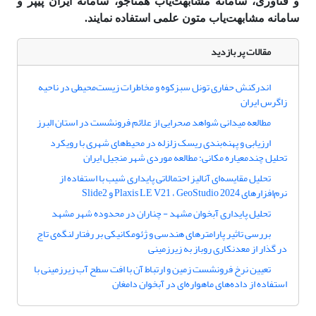
و فناوری، سامانه مشابهت‌یاب همتاجو، سامانه ایران پیپر و
سامانه مشابهت‌یاب متون علمی استفاده نمایند.
مقالات پر بازدید
اندرکنش حفاری تونل سبزکوه و مخاطرات زیست‌محیطی در ناحیه
زاگرس ایران
مطالعه میدانی شواهد صحرایی از علائم فرونشست در استان البرز
ارزیابی و پهنه‌بندی ریسک زلزله در محیط‌های شهری با رویکرد
تحلیل چندمعیاره مکانی: مطالعه موردی شهر منجیل ایران
تحلیل مقایسه‌ای آنالیز احتمالاتی پایداری شیب با استفاده از
نرم‌افزارهای Plaxis LE V21 ، GeoStudio 2024 و Slide2
تحلیل پایداری آبخوان مشهد - چناران در محدوده شهر مشهد
بررسی تاثیر پارامترهای هندسی و ژئومکانیکی بر رفتار لنگه‌ی تاج
در گذار از معدنکاری روباز به زیرزمینی
تعیین نرخ فرونشست زمین و ارتباط آن با افت سطح آب زیرزمینی با
استفاده از داده‌های ماهواره‌ای در آبخوان دامغان