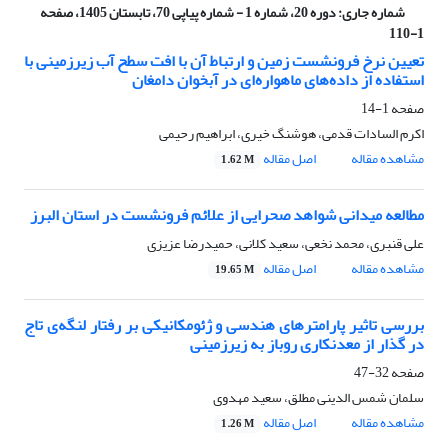
شماره جاری:
دوره 20، شماره 1 - شماره پیاپی 70، تابستان 1405، صفحه
1-110
تعیین نرخ فرونشست زمین و ارتباط آن با افت سطح آب زیرزمینی با
استفاده از داده‌های ماهواره‌ای در آبخوان دامغان
صفحه
1-14
اکرم السادات قدمی، هوشنگ خیری، ابراهیم رحیمی
مشاهده مقاله
اصل مقاله
1.62 M
مطالعه میدانی شواهد صحرایی از علائم فرونشست در استان البرز
علی قنبری، محمد نخعی، سعید کلانی، حمیدرضا عزیزی
مشاهده مقاله
اصل مقاله
19.65 M
بررسی تاثیر پارامترهای هندسی و ژئومکانیکی بر رفتار لنگه‌ی تاج
در گذار از معدنکاری روباز به زیرزمینی
صفحه
32-47
سلمان شمس الدینی مطلق، سعید مهدوی
مشاهده مقاله
اصل مقاله
1.26 M